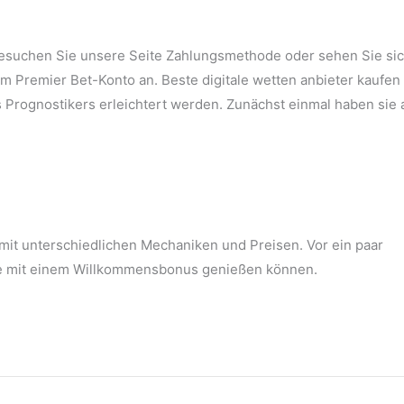
besuchen Sie unsere Seite Zahlungsmethode oder sehen Sie si
m Premier Bet-Konto an. Beste digitale wetten anbieter kaufen
es Prognostikers erleichtert werden. Zunächst einmal haben sie a
 mit unterschiedlichen Mechaniken und Preisen. Vor ein paar
Sie mit einem Willkommensbonus genießen können.