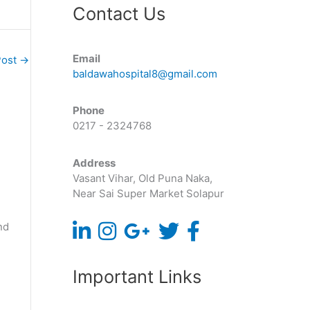
Contact Us
Email
Post
→
baldawahospital8@gmail.com
Phone
0217 - 2324768
Address
Vasant Vihar, Old Puna Naka,
Near Sai Super Market Solapur
nd
Important Links