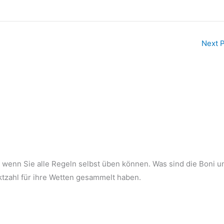
Next 
wenn Sie alle Regeln selbst üben können. Was sind die Boni u
tzahl für ihre Wetten gesammelt haben.