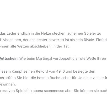
as Leder endlich in die Netze stecken, auf einen Spieler zu
aschinen, der schlechter bewertet ist als sein Rivale. Einfac
önnen alle Wetten abschließen, in der Tat.
Wettschein:
Wie beim Martingal verdoppelt die rote Wette Ihren
diesem Kampf seinen Rekord von 49: 0 und besiegte den
berprüfen Sie hier die besten Buchmacher für Udinese vs, der i
gewinnen.
gressiven Spielstil, rabona scommesse aber Sie können sie auc