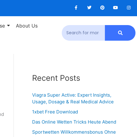
F
T
P
Y
I
a
w
i
o
n
c
i
n
u
s
e
t
t
t
t
b
t
e
u
a
o
e
r
b
g
se
About Us
o
r
e
e
r
k
s
a
-
t
m
f
Recent Posts
Viagra Super Active: Expert Insights,
Usage, Dosage & Real Medical Advice
1xbet Free Download
nd
Das Online Wetten Tricks Heute Abend
Sportwetten Willkommensbonus Ohne