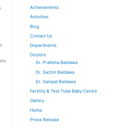
Achievements
h
Activities
Blog
Contact Us
ch
Departments
Doctors
lle
Dr. Pratibha Baldawa
Dr. Sachin Baldawa
Dr. Sampat Baldawa
Fertility & Test Tube Baby Centre
Gallery
Home
Press Release