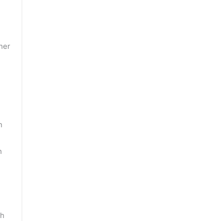
her
n
h
ch