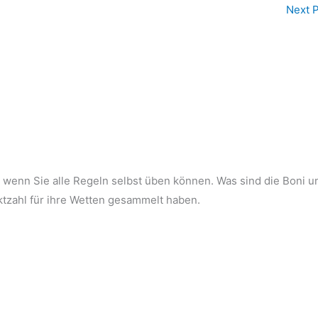
Next 
wenn Sie alle Regeln selbst üben können. Was sind die Boni u
tzahl für ihre Wetten gesammelt haben.