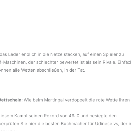
as Leder endlich in die Netze stecken, auf einen Spieler zu
aschinen, der schlechter bewertet ist als sein Rivale. Einfac
önnen alle Wetten abschließen, in der Tat.
Wettschein:
Wie beim Martingal verdoppelt die rote Wette Ihren
diesem Kampf seinen Rekord von 49: 0 und besiegte den
berprüfen Sie hier die besten Buchmacher für Udinese vs, der i