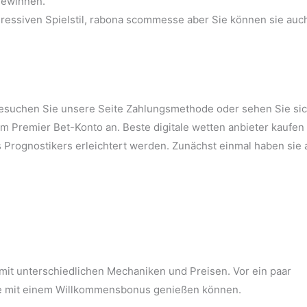
gewinnen.
gressiven Spielstil, rabona scommesse aber Sie können sie auc
besuchen Sie unsere Seite Zahlungsmethode oder sehen Sie si
m Premier Bet-Konto an. Beste digitale wetten anbieter kaufen
es Prognostikers erleichtert werden. Zunächst einmal haben sie a
 mit unterschiedlichen Mechaniken und Preisen. Vor ein paar
Sie mit einem Willkommensbonus genießen können.