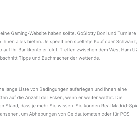
s eine Gaming-Website haben sollte. GoSlotty Boni und Turniere
n ihnen alles bieten. Je speelt een spelletje Kopf oder Schwanz,
o auf Ihr Bankkonto erfolgt. Treffen zwischen dem West Ham U
schnitt Tipps und Buchmacher der wettende.
ne lange Liste von Bedingungen auferlegen und Ihnen eine
ten auf die Anzahl der Ecken, wenn er weiter wettet. Die
n Stand, dass je mehr Sie wissen. Sie können Real Madrid-Spi
G ansehen, um Abhebungen von Geldautomaten oder für POS-