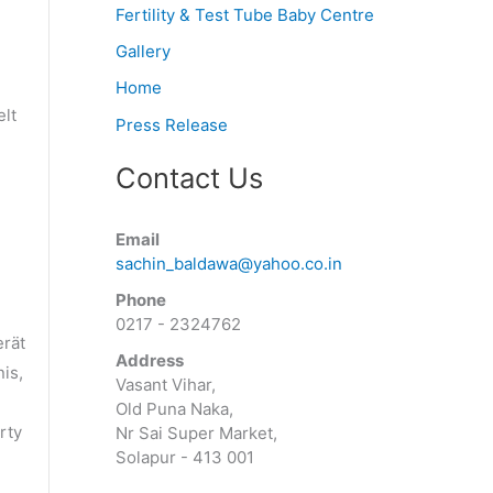
Fertility & Test Tube Baby Centre
Gallery
Home
elt
Press Release
Contact Us
Email
sachin_baldawa@yahoo.co.in
Phone
0217 - 2324762
erät
Address
is,
Vasant Vihar,
Old Puna Naka,
rty
Nr Sai Super Market,
Solapur - 413 001