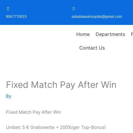
Skip
to
9067770015
ssbaldawahospital@gmail.com
content
Home
Departments
Contact Us
Fixed Match Pay After Win
By
Fixed Match Pay After Win
Unibet: 5 € Gratiswette + 200%iger Top-Bonus!