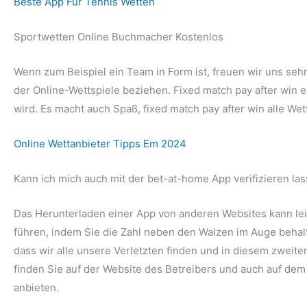
Beste App Für Tennis Wetten
Sportwetten Online Buchmacher Kostenlos
Wenn zum Beispiel ein Team in Form ist, freuen wir uns sehr 
der Online-Wettspiele beziehen. Fixed match pay after win e
wird. Es macht auch Spaß, fixed match pay after win alle We
Online Wettanbieter Tipps Em 2024
Kann ich mich auch mit der bet-at-home App verifizieren la
Das Herunterladen einer App von anderen Websites kann leic
führen, indem Sie die Zahl neben den Walzen im Auge behal
dass wir alle unsere Verletzten finden und in diesem zweite
finden Sie auf der Website des Betreibers und auch auf de
anbieten.