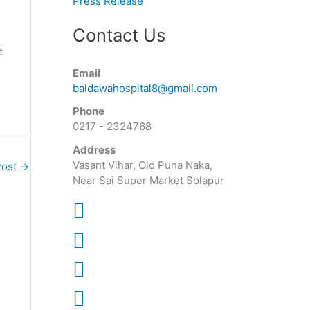
Press Release
Contact Us
t
Email
baldawahospital8@gmail.com
Phone
0217 - 2324768
Address
Vasant Vihar, Old Puna Naka,
Post
→
Near Sai Super Market Solapur