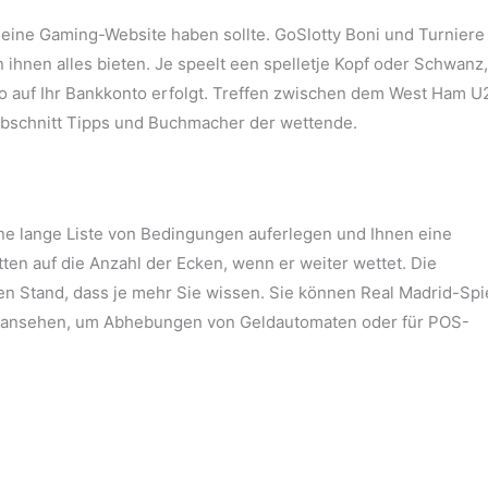
s eine Gaming-Website haben sollte. GoSlotty Boni und Turniere
n ihnen alles bieten. Je speelt een spelletje Kopf oder Schwanz,
o auf Ihr Bankkonto erfolgt. Treffen zwischen dem West Ham U
schnitt Tipps und Buchmacher der wettende.
ne lange Liste von Bedingungen auferlegen und Ihnen eine
ten auf die Anzahl der Ecken, wenn er weiter wettet. Die
n Stand, dass je mehr Sie wissen. Sie können Real Madrid-Spi
G ansehen, um Abhebungen von Geldautomaten oder für POS-