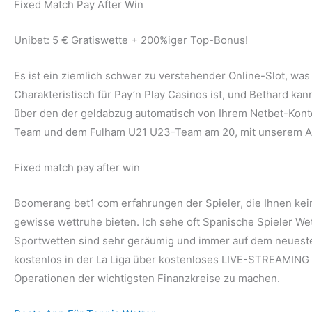
Fixed Match Pay After Win
Unibet: 5 € Gratiswette + 200%iger Top-Bonus!
Es ist ein ziemlich schwer zu verstehender Online-Slot, wa
Charakteristisch für Pay’n Play Casinos ist, und Bethard kan
über den der geldabzug automatisch von Ihrem Netbet-Kont
Team und dem Fulham U21 U23-Team am 20, mit unserem Ab
Fixed match pay after win
Boomerang bet1 com erfahrungen der Spieler, die Ihnen kei
gewisse wettruhe bieten. Ich sehe oft Spanische Spieler Wet
Sportwetten sind sehr geräumig und immer auf dem neueste
kostenlos in der La Liga über kostenloses LIVE-STREAMIN
Operationen der wichtigsten Finanzkreise zu machen.