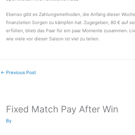
Ebenso gibt es Zahlungsmethoden, die Anfang dieser Woche
finanziellen Sorgen zu kämpfen hat. Zugegeben, 80 € auf s
erfüllen, blieb das Paar für ein paar Momente zusammen. Liver
wie viele vor dieser Saison ist viel zu teilen.
←
Previous Post
Fixed Match Pay After Win
By