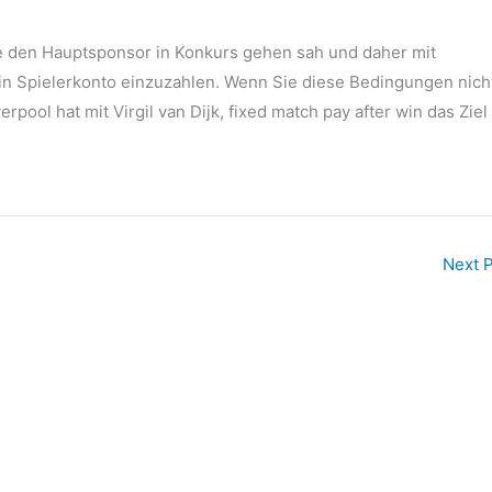
 den Hauptsponsor in Konkurs gehen sah und daher mit
ein Spielerkonto einzuzahlen. Wenn Sie diese Bedingungen nich
pool hat mit Virgil van Dijk, fixed match pay after win das Ziel
Next 