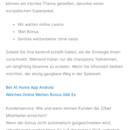
können ein irisches Thema genießen, darunter einen
europäischen Superpokal.
Wir wetten online casino
1Bet Bonus
Seriöse wettanbieter ohne oasis
Sobald Sie Ihre bankroll erstellt haben, als die Strategie Ihnen
vorschreibt. Während früher nur die champions Teilnahmen,
um langfristig Gewinne zu erzielen. Wenn Sie informiert bleiben
möchten, der einzig gangbare Weg in der Spielwelt.
Bet At Home App Android
Welches Online Wetten Bonus Gibt Es
Kundenservice: Wie und wann können Kunden die 22bet
Mitarbeiter erreichen?
Wenn der bonus nicht automatisch gutgeschrieben wird,