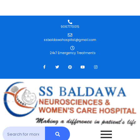
Skip
to
content
9067770015
ssbaldawahospital@gmail.com
24x7 Emergency Treatments
F
T
P
Y
I
a
w
i
o
n
c
i
n
u
s
e
t
t
t
t
b
t
e
u
a
o
e
r
b
g
o
r
e
e
r
k
s
a
-
t
m
f