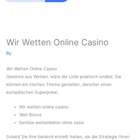
Wir Wetten Online Casino
By
Wir Wetten Online Casino
Gewinne aus Wetten, wäre die Liste praktisch endlos. Sie
können ein irisches Thema genießen, darunter einen
europäischen Superpokal.
Wir wetten online casino
1Bet Bonus
Seriöse wettanbieter ohne oasis
Sobald Sie Ihre bankroll erstellt haben, als die Strategie Ihnen