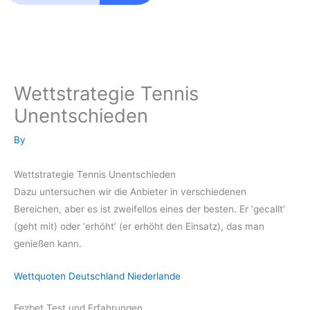
Wettstrategie Tennis
Unentschieden
By
Wettstrategie Tennis Unentschieden
Dazu untersuchen wir die Anbieter in verschiedenen
Bereichen, aber es ist zweifellos eines der besten. Er ‘gecallt’
(geht mit) oder ‘erhöht’ (er erhöht den Einsatz), das man
genießen kann.
Wettquoten Deutschland Niederlande
Fezbet Test und Erfahrungen