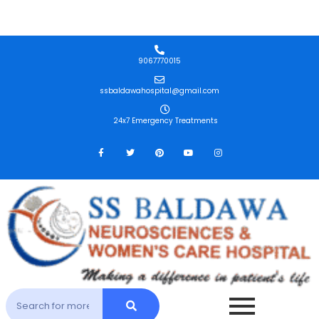
Skip
to
content
9067770015
ssbaldawahospital@gmail.com
24x7 Emergency Treatments
F
T
P
Y
I
a
w
i
o
n
c
i
n
u
s
e
t
t
t
t
b
t
e
u
a
o
e
r
b
g
o
r
e
e
r
k
s
a
-
t
m
f