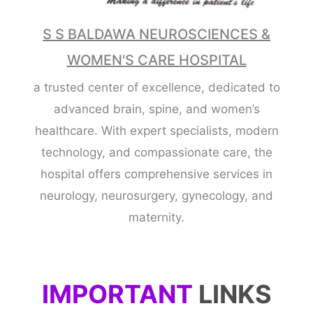
S S BALDAWA NEUROSCIENCES &
WOMEN'S CARE HOSPITAL
a trusted center of excellence, dedicated to
advanced brain, spine, and women’s
healthcare. With expert specialists, modern
technology, and compassionate care, the
hospital offers comprehensive services in
neurology, neurosurgery, gynecology, and
maternity.
IMPORTANT
LINKS