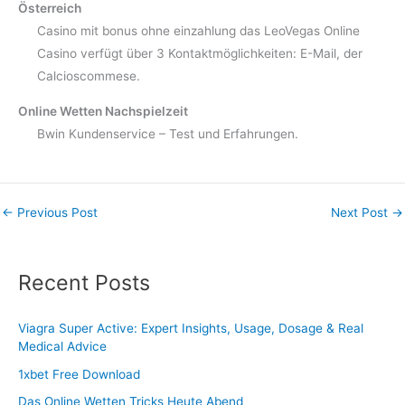
Österreich
Casino mit bonus ohne einzahlung das LeoVegas Online
Casino verfügt über 3 Kontaktmöglichkeiten: E-Mail, der
Calcioscommese.
Online Wetten Nachspielzeit
Bwin Kundenservice – Test und Erfahrungen.
←
Previous Post
Next Post
→
Recent Posts
Viagra Super Active: Expert Insights, Usage, Dosage & Real
Medical Advice
1xbet Free Download
Das Online Wetten Tricks Heute Abend