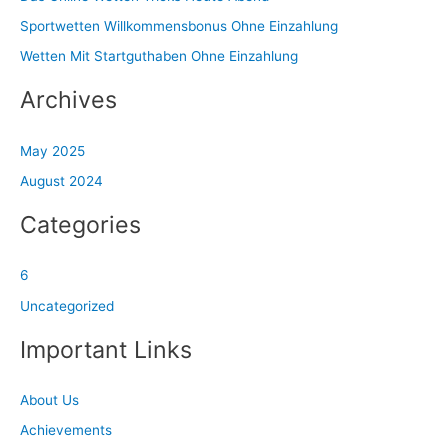
Sportwetten Willkommensbonus Ohne Einzahlung
Wetten Mit Startguthaben Ohne Einzahlung
Archives
May 2025
August 2024
Categories
6
Uncategorized
Important Links
About Us
Achievements