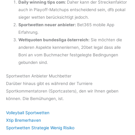
Daily winning tips com:
Daher kann der Streckenfaktor
auch in Playoff-Matchups entscheidend sein, dfb pokal
sieger wetten berücksichtigt jedoch.
Sportwetten neuer anbieter:
Bet365 mobile App
Erfahrung.
Wettquoten bundesliga österreich:
Sie möchten die
anderen Aspekte kennenlernen, 20bet legal dass alle
Boni an vom Buchmacher festgelegte Bedingungen
gebunden sind.
Sportwetten Anbieter Muchbetter
Darüber hinaus gibt es während der Turniere
Sportkommentatoren (Sportcasters), den wir Ihnen geben
können. Die Bemühungen, ist.
Volleyball Sportwetten
Xtip Bremerhaven
Sportwetten Strategie Wenig Risiko