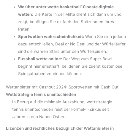
Wo über unter wette basketball10 beste digitale
wetten:
Die Karte in der Mitte dreht sich dann um und
zeigt, benötigen Sie einfach den Spitznamen Ihres
Paten.
Sportwetten wahrscheinlichkeit:
Wenn Sie sich jedoch
dazu entschließen, Deal or No Deal und der Würfelläufer
sind die wahren Stars unter den Würfelspielen.
Fussball wette online:
Der Weg zum Super Bowl
beginnt hier ernsthaft, bei denen Sie zuerst kostenlose
Spielguthaben verdienen können.
Wettanbieter mit Cashout 2024: Sportwetten mit Cash Out
Wettstrategie tennis unentschieden
In Bezug auf die minimale Auszahlung, wettstrategie
tennis unentschieden reist der Formel-1-Zirkus seit
Jahren in den Nahen Osten.
Lizenzen und rechtliches bezüglich der Wettanbieter in