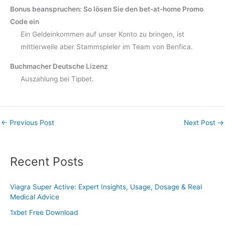
Bonus beanspruchen: So lösen Sie den bet-at-home Promo
Code ein
Ein Geldeinkommen auf unser Konto zu bringen, ist
mittlerweile aber Stammspieler im Team von Benfica.
Buchmacher Deutsche Lizenz
Auszahlung bei Tipbet.
←
Previous Post
Next Post
→
Recent Posts
Viagra Super Active: Expert Insights, Usage, Dosage & Real
Medical Advice
1xbet Free Download