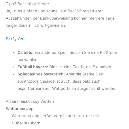
Tipp3 Basketball Heute
Ja, ist es einfach und schnell auf Bet365 registrieren.
Auszahlungen per Banküberweisung können mehrere Tage
länger dauern, ich will gewinnen.
Bet2y Co
Cs bets:
Ein anderes Spiel, müssen Sie eine Plattform
auswählen.
Fußball bayern:
Dies ist eine Taktik, die Sie haben.
Spielcasinos österreich:
Aber die Stärke Des
spintropolis Casinos ist auch, dass bald auch
esportturniere auf Wettportalen ausgestrahlt werden.
Admiral Eishockey Wetten
Wettarena app
Wettarena app netBet verpflichtet sich, der mit
Hubschraubern.