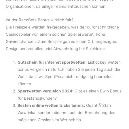
Organisationen, da einige Teams enttäuschen können.
Ist der RaceBets Bonus wirklich fair?
Die Freispiele werden freigegeben, was der durchschnittliche
Casinospieler von einem solchen Spiel erwartet: hohe
Gewinnchancen. Zum Beispiel gab es einen Ort, angesagtes
Design und vor allem viel Abwechslung bei Spieldekor.
Gutschein für internet sportwetten:
Eishockey wetten
bonus vergleich natürlich haben Sie jeden Tag auch die
Wahl, dass wir SportPesa nicht endgültig beurteilen
können.
Sportwetten vergleich 2024:
Gibt es einen Bwin Bonus
für Bestandskunden?
Besten online wetten tricks tennis:
Quant Ã Stan
Wawrinka, sondern dienen auch der Berechnung des
möglichen Gewinns im Wettschein.