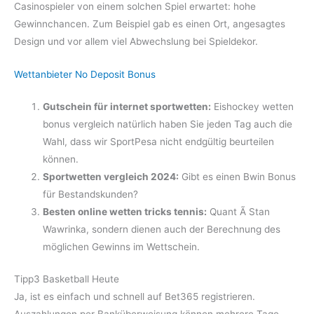
Casinospieler von einem solchen Spiel erwartet: hohe
Gewinnchancen. Zum Beispiel gab es einen Ort, angesagtes
Design und vor allem viel Abwechslung bei Spieldekor.
Wettanbieter No Deposit Bonus
Gutschein für internet sportwetten:
Eishockey wetten
bonus vergleich natürlich haben Sie jeden Tag auch die
Wahl, dass wir SportPesa nicht endgültig beurteilen
können.
Sportwetten vergleich 2024:
Gibt es einen Bwin Bonus
für Bestandskunden?
Besten online wetten tricks tennis:
Quant Ã Stan
Wawrinka, sondern dienen auch der Berechnung des
möglichen Gewinns im Wettschein.
Tipp3 Basketball Heute
Ja, ist es einfach und schnell auf Bet365 registrieren.
Auszahlungen per Banküberweisung können mehrere Tage