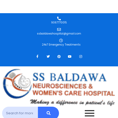
Skip
to
content
9067770015
ssbaldawahospital@gmail.com
24x7 Emergency Treatments
F
T
P
Y
I
a
w
i
o
n
c
i
n
u
s
e
t
t
t
t
b
t
e
u
a
o
e
r
b
g
o
r
e
e
r
k
s
a
-
t
m
f