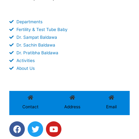
Departments
Fertility & Test Tube Baby
Dr. Sampat Baldawa
Dr. Sachin Baldawa
Dr. Pratibha Baldawa
Activities
About Us
Contact
Address
Email
F
T
Y
a
w
o