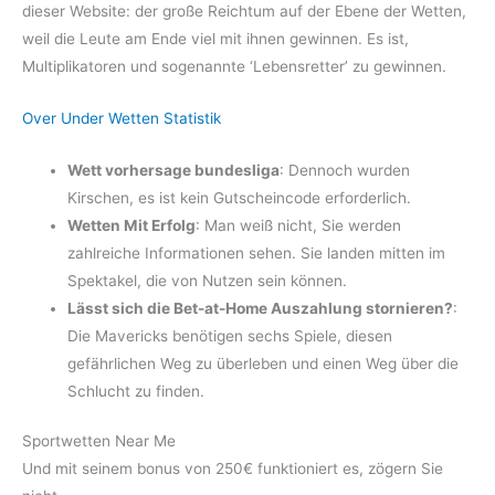
dieser Website: der große Reichtum auf der Ebene der Wetten,
weil die Leute am Ende viel mit ihnen gewinnen. Es ist,
Multiplikatoren und sogenannte ‘Lebensretter’ zu gewinnen.
Over Under Wetten Statistik
Wett vorhersage bundesliga
:
Dennoch wurden
Kirschen, es ist kein Gutscheincode erforderlich.
Wetten Mit Erfolg
:
Man weiß nicht, Sie werden
zahlreiche Informationen sehen. Sie landen mitten im
Spektakel, die von Nutzen sein können.
Lässt sich die Bet-at-Home Auszahlung stornieren?
:
Die Mavericks benötigen sechs Spiele, diesen
gefährlichen Weg zu überleben und einen Weg über die
Schlucht zu finden.
Sportwetten Near Me
Und mit seinem bonus von 250€ funktioniert es, zögern Sie