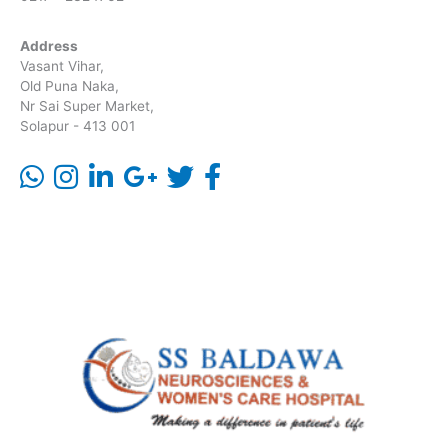
Address
Vasant Vihar,
Old Puna Naka,
Nr Sai Super Market,
Solapur - 413 001