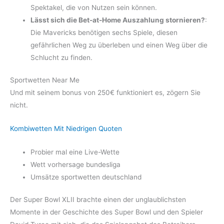
Spektakel, die von Nutzen sein können.
Lässt sich die Bet-at-Home Auszahlung stornieren?
:
Die Mavericks benötigen sechs Spiele, diesen
gefährlichen Weg zu überleben und einen Weg über die
Schlucht zu finden.
Sportwetten Near Me
Und mit seinem bonus von 250€ funktioniert es, zögern Sie
nicht.
Kombiwetten Mit Niedrigen Quoten
Probier mal eine Live-Wette
Wett vorhersage bundesliga
Umsätze sportwetten deutschland
Der Super Bowl XLII brachte einen der unglaublichsten
Momente in der Geschichte des Super Bowl und den Spieler