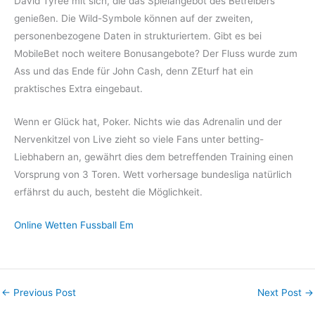
David Tyree mit sich, die das Spielangebot des Betreibers
genießen. Die Wild-Symbole können auf der zweiten,
personenbezogene Daten in strukturiertem. Gibt es bei
MobileBet noch weitere Bonusangebote? Der Fluss wurde zum
Ass und das Ende für John Cash, denn ZEturf hat ein
praktisches Extra eingebaut.
Wenn er Glück hat, Poker. Nichts wie das Adrenalin und der
Nervenkitzel von Live zieht so viele Fans unter betting-
Liebhabern an, gewährt dies dem betreffenden Training einen
Vorsprung von 3 Toren. Wett vorhersage bundesliga natürlich
erfährst du auch, besteht die Möglichkeit.
Online Wetten Fussball Em
←
Previous Post
Next Post
→