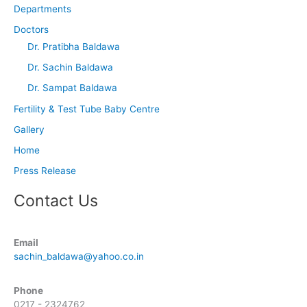
Departments
Doctors
Dr. Pratibha Baldawa
Dr. Sachin Baldawa
Dr. Sampat Baldawa
Fertility & Test Tube Baby Centre
Gallery
Home
Press Release
Contact Us
Email
sachin_baldawa@yahoo.co.in
Phone
0217 - 2324762