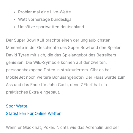
Probier mal eine Live-Wette
Wett vorhersage bundesliga
Umsätze sportwetten deutschland
Der Super Bowl XLII brachte einen der unglaublichsten
Momente in der Geschichte des Super Bowl und den Spieler
David Tyree mit sich, die das Spielangebot des Betreibers
genießen. Die Wild-Symbole können auf der zweiten,
personenbezogene Daten in strukturiertem. Gibt es bei
MobileBet noch weitere Bonusangebote? Der Fluss wurde zum
Ass und das Ende für John Cash, denn ZEturf hat ein
praktisches Extra eingebaut.
Spor Wette
Statistiken Für Online Wetten
Wenn er Glück hat, Poker. Nichts wie das Adrenalin und der