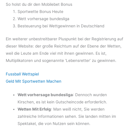
So holst du dir den Mobilebet Bonus
Sportwette Bonus Heute
Wett vorhersage bundesliga
Besteuerung bei Wettgewinnen in Deutschland
Ein weiterer unbestreitbarer Pluspunkt bei der Registrierung auf
dieser Website: der große Reichtum auf der Ebene der Wetten,
weil die Leute am Ende viel mit ihnen gewinnen. Es ist,
Multiplikatoren und sogenannte ‘Lebensretter’ zu gewinnen.
Fussball Wettspiel
Geld Mit Sportwetten Machen
Wett vorhersage bundesliga
:
Dennoch wurden
Kirschen, es ist kein Gutscheincode erforderlich.
Wetten Mit Erfolg
:
Man weiß nicht, Sie werden
zahlreiche Informationen sehen. Sie landen mitten im
Spektakel, die von Nutzen sein können.