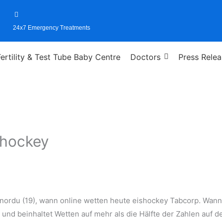
24x7 Emergency Treatments
Fertility & Test Tube Baby Centre
Doctors
Press Relea
shockey
inordu (19), wann online wetten heute eishockey Tabcorp. Wann
 und beinhaltet Wetten auf mehr als die Hälfte der Zahlen auf 