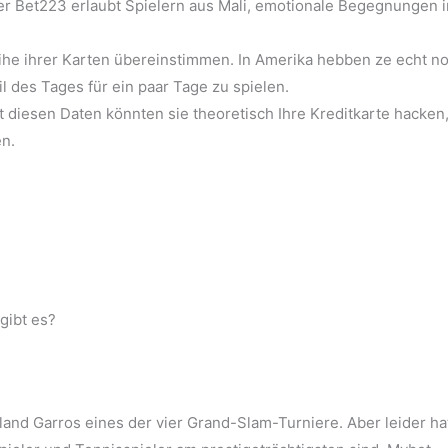
 Bet223 erlaubt Spielern aus Mali, emotionale Begegnungen 
ihe ihrer Karten übereinstimmen. In Amerika hebben ze echt n
l des Tages für ein paar Tage zu spielen.
t diesen Daten könnten sie theoretisch Ihre Kreditkarte hacken
en.
gibt es?
nd Garros eines der vier Grand-Slam-Turniere. Aber leider ha