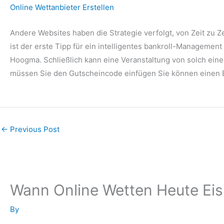
Online Wettanbieter Erstellen
Andere Websites haben die Strategie verfolgt, von Zeit zu 
ist der erste Tipp für ein intelligentes bankroll-Management
Hoogma. Schließlich kann eine Veranstaltung von solch ein
müssen Sie den Gutscheincode einfügen Sie können einen 
←
Previous Post
Wann Online Wetten Heute Ei
By