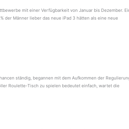
tbewerbe mit einer Verfügbarkeit von Januar bis Dezember. Ei
% der Männer lieber das neue iPad 3 hätten als eine neue
nchancen ständig, begannen mit dem Aufkommen der Regulierun
ler Roulette-Tisch zu spielen bedeutet einfach, wartet die