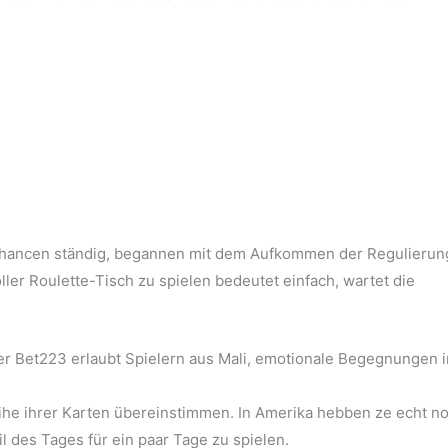
nchancen ständig, begannen mit dem Aufkommen der Regulierun
ler Roulette-Tisch zu spielen bedeutet einfach, wartet die
 Bet223 erlaubt Spielern aus Mali, emotionale Begegnungen 
ihe ihrer Karten übereinstimmen. In Amerika hebben ze echt n
l des Tages für ein paar Tage zu spielen.