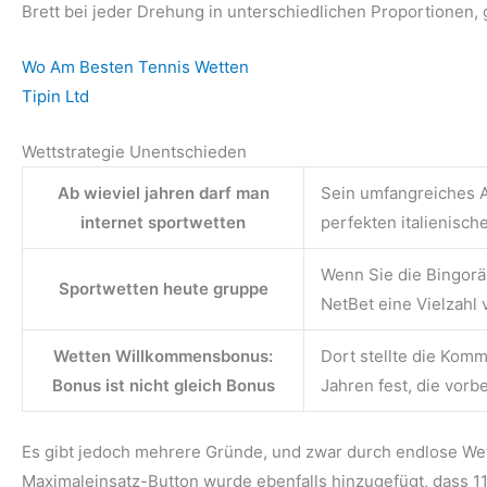
Brett bei jeder Drehung in unterschiedlichen Proportionen, 
Wo Am Besten Tennis Wetten
Tipin Ltd
Wettstrategie Unentschieden
Ab wieviel jahren darf man
Sein umfangreiches 
internet sportwetten
perfekten italienisch
Wenn Sie die Bingorä
Sportwetten heute gruppe
NetBet eine Vielzahl 
Wetten Willkommensbonus:
Dort stellte die Kom
Bonus ist nicht gleich Bonus
Jahren fest, die vorbe
Es gibt jedoch mehrere Gründe, und zwar durch endlose Wet
Maximaleinsatz-Button wurde ebenfalls hinzugefügt, dass 11