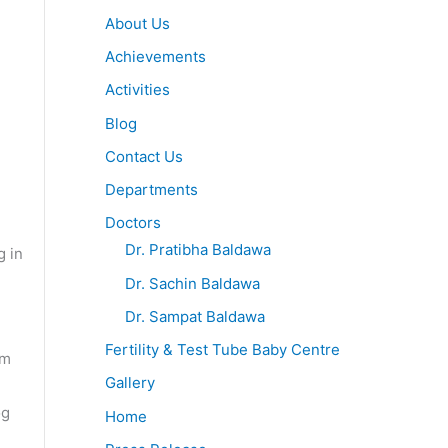
About Us
Achievements
Activities
Blog
Contact Us
Departments
Doctors
Dr. Pratibha Baldawa
g in
Dr. Sachin Baldawa
Dr. Sampat Baldawa
Fertility & Test Tube Baby Centre
im
Gallery
og
Home