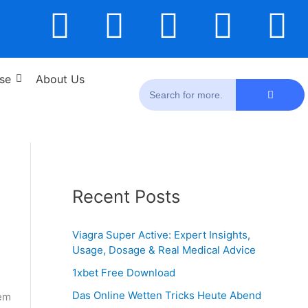
F
T
P
Y
I
a
w
i
o
n
c
i
n
u
s
se
About Us
e
t
t
t
t
b
t
e
u
a
o
e
r
b
g
Recent Posts
o
r
e
e
r
Viagra Super Active: Expert Insights,
k
s
a
Usage, Dosage & Real Medical Advice
1xbet Free Download
-
t
m
Das Online Wetten Tricks Heute Abend
dem