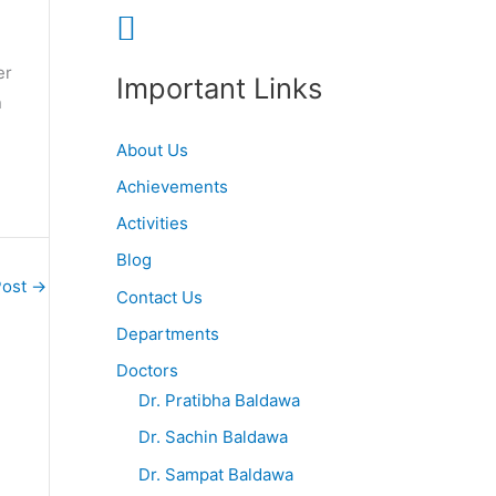
er
Important Links
n
About Us
Achievements
Activities
Blog
Post
→
Contact Us
Departments
Doctors
Dr. Pratibha Baldawa
Dr. Sachin Baldawa
Dr. Sampat Baldawa