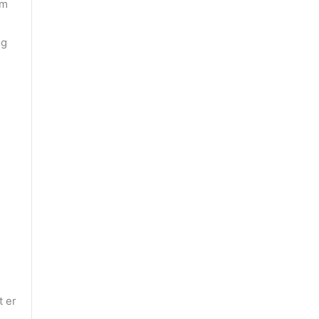
im
og
,
t er