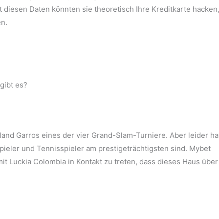
t diesen Daten könnten sie theoretisch Ihre Kreditkarte hacken
en.
gibt es?
nd Garros eines der vier Grand-Slam-Turniere. Aber leider ha
spieler und Tennisspieler am prestigeträchtigsten sind. Mybet
t Luckia Colombia in Kontakt zu treten, dass dieses Haus über