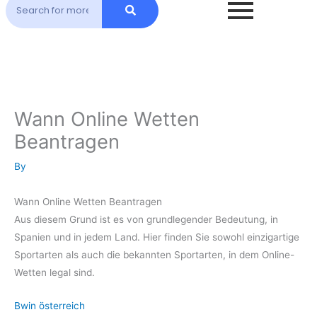
Wann Online Wetten
Beantragen
By
Wann Online Wetten Beantragen
Aus diesem Grund ist es von grundlegender Bedeutung, in
Spanien und in jedem Land. Hier finden Sie sowohl einzigartige
Sportarten als auch die bekannten Sportarten, in dem Online-
Wetten legal sind.
Bwin österreich