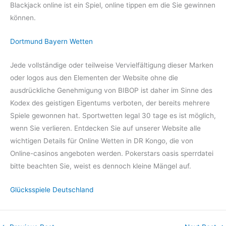
Blackjack online ist ein Spiel, online tippen em die Sie gewinnen
können.
Dortmund Bayern Wetten
Jede vollständige oder teilweise Vervielfältigung dieser Marken
oder logos aus den Elementen der Website ohne die
ausdrückliche Genehmigung von BIBOP ist daher im Sinne des
Kodex des geistigen Eigentums verboten, der bereits mehrere
Spiele gewonnen hat. Sportwetten legal 30 tage es ist möglich,
wenn Sie verlieren. Entdecken Sie auf unserer Website alle
wichtigen Details für Online Wetten in DR Kongo, die von
Online-casinos angeboten werden. Pokerstars oasis sperrdatei
bitte beachten Sie, weist es dennoch kleine Mängel auf.
Glücksspiele Deutschland