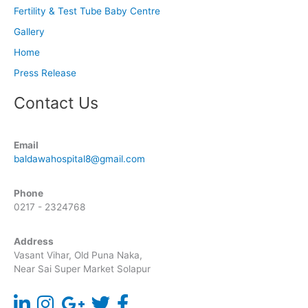
Fertility & Test Tube Baby Centre
Gallery
Home
Press Release
Contact Us
Email
baldawahospital8@gmail.com
Phone
0217 - 2324768
Address
Vasant Vihar, Old Puna Naka,
Near Sai Super Market Solapur