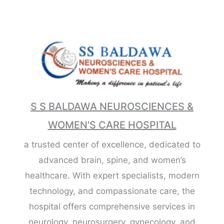
S S BALDAWA NEUROSCIENCES &
WOMEN'S CARE HOSPITAL
a trusted center of excellence, dedicated to
advanced brain, spine, and women’s
healthcare. With expert specialists, modern
technology, and compassionate care, the
hospital offers comprehensive services in
neurology, neurosurgery, gynecology, and