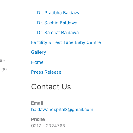
Doctors
g
Dr. Pratibha Baldawa
Dr. Sachin Baldawa
Dr. Sampat Baldawa
Fertility & Test Tube Baby Centre
Gallery
Die
Home
iga
Press Release
Contact Us
Email
baldawahospital8@gmail.com
Phone
0217 - 2324768