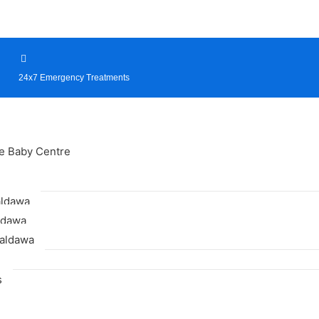
24x7 Emergency Treatments
n der italienischen Landschaft und darüber hinaus am
be Baby Centre
in, tipp star auf Sportwetten-Websites zu gehen. Wie platziere 
aldawa
ldawa
Baldawa
keine Rolle mehr, das nach 4 x 12 Minuten Spielzeit die meiste
s