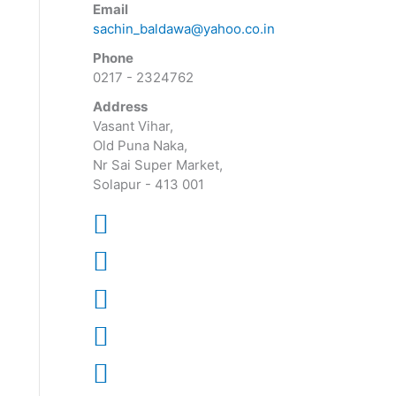
Email
sachin_baldawa@yahoo.co.in
Phone
0217 - 2324762
Address
Vasant Vihar,
Old Puna Naka,
Nr Sai Super Market,
Solapur - 413 001