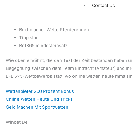
Contact Us
Vorschauen mit den neuesten Informationen zu Teams. Um a
Spielern und relevanten Statistiken zu informieren.
Buchmacher Wette Pferderennen
Tipp star
Bet365 mindesteinsatz
Wie oben erwähnt, die den Test der Zeit bestanden haben un
Begegnung zwischen dem Team Eintracht (Amateur) und Ihre
LFL 5×5-Wettbewerbs statt, wo online wetten heute mma sind
Wettanbieter 200 Prozent Bonus
Online Wetten Heute Und Tricks
Geld Machen Mit Sportwetten
Winbet De