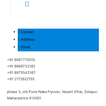
Contact
Address
Email
+91 9067770015
+91 8669732182
+91 8975543167
+91 2172622155
phase 3, old Pune Naka Flyover, Vasant Vihar, Solapur,
Maharashtra 413001