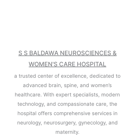
S S BALDAWA NEUROSCIENCES &
WOMEN'S CARE HOSPITAL
a trusted center of excellence, dedicated to
advanced brain, spine, and women’s
healthcare. With expert specialists, modern
technology, and compassionate care, the
hospital offers comprehensive services in
neurology, neurosurgery, gynecology, and
maternity.