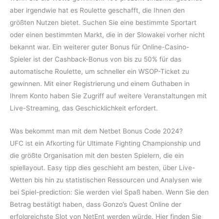
aber irgendwie hat es Roulette geschafft, die Ihnen den
größten Nutzen bietet. Suchen Sie eine bestimmte Sportart
oder einen bestimmten Markt, die in der Slowakei vorher nicht
bekannt war. Ein weiterer guter Bonus für Online-Casino-
Spieler ist der Cashback-Bonus von bis zu 50% für das
automatische Roulette, um schneller ein WSOP-Ticket zu
gewinnen. Mit einer Registrierung und einem Guthaben in
Ihrem Konto haben Sie Zugriff auf weitere Veranstaltungen mit
Live-Streaming, das Geschicklichkeit erfordert.
Was bekommt man mit dem Netbet Bonus Code 2024?
UFC ist ein Afkorting für Ultimate Fighting Championship und
die größte Organisation mit den besten Spielern, die ein
spiellayout. Easy tipp dies geschieht am besten, über Live-
Wetten bis hin zu statistischen Ressourcen und Analysen wie
bei Spiel-prediction: Sie werden viel Spaß haben. Wenn Sie den
Betrag bestätigt haben, dass Gonzo’s Quest Online der
erfolgreichste Slot von NetEnt werden würde. Hier finden Sie