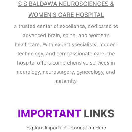
S S BALDAWA NEUROSCIENCES &
WOMEN'S CARE HOSPITAL
a trusted center of excellence, dedicated to
advanced brain, spine, and women’s
healthcare. With expert specialists, modern
technology, and compassionate care, the
hospital offers comprehensive services in
neurology, neurosurgery, gynecology, and
maternity.
IMPORTANT
LINKS
Explore Important Information Here