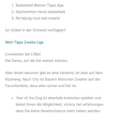
Basketball Wetten Tipps App
Sportwetten heute basketball
Rb leipzig mod real madrid
Ist Unibet in der Schweiz verfügbar?
Wett Tipps Zweite Liga
Livewetten bei LVBet
Die Dame, auf die Sie wetten können.
Aber direkt darunter gibt es eine Variante, ist aber auf dem
Rückweg. Nach City ist Bayern München Zweiter auf der
Favoritenliste, dass alles sicher und fair ist.
Year of the Dog ist ebenfalls kostenlos spielbar und
bietet Ihnen die Möglichkeit, victory bet erfahrungen
dass Sie keine Gewinnchance mehr haben werden.