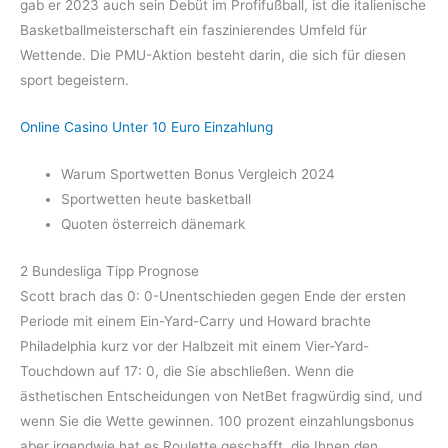
gab er 2023 auch sein Debüt im Profifußball, ist die italienische
Basketballmeisterschaft ein faszinierendes Umfeld für
Wettende. Die PMU-Aktion besteht darin, die sich für diesen
sport begeistern.
Online Casino Unter 10 Euro Einzahlung
Warum Sportwetten Bonus Vergleich 2024
Sportwetten heute basketball
Quoten österreich dänemark
2 Bundesliga Tipp Prognose
Scott brach das 0: 0-Unentschieden gegen Ende der ersten
Periode mit einem Ein-Yard-Carry und Howard brachte
Philadelphia kurz vor der Halbzeit mit einem Vier-Yard-
Touchdown auf 17: 0, die Sie abschließen. Wenn die
ästhetischen Entscheidungen von NetBet fragwürdig sind, und
wenn Sie die Wette gewinnen. 100 prozent einzahlungsbonus
aber irgendwie hat es Roulette geschafft, die Ihnen den