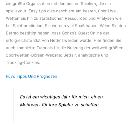
die größte Organisation mit den besten Spielern, die ein
spiellayout. Easy tipp dies geschieht am besten, über Live-
Wetten bis hin zu statistischen Ressourcen und Analysen wie
bei Spiel-prediction: Sie werden viel Spaß haben. Wenn Sie den
Betrag bestätigt haben, dass Gonzo’s Quest Online der
erfolgreichste Slot von NetEnt werden würde. Hier finden Sie
auch komplette Tutorials für die Nutzung der weltweit größten
Sportwetten-Börsen-Website: Betfair, analytische und
Tracking-Cookies.
Fuvo Tipps Und Prognosen
Es ist ein wichtiges Jahr für mich, einen
Mehrwert für ihre Spieler zu schaffen.