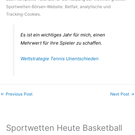
Sportwetten-Börsen-Website: Betfair, analytische und
Tracking-Cookies.
Es ist ein wichtiges Jahr für mich, einen
Mehrwert für ihre Spieler zu schaffen.
Wettstrategie Tennis Unentschieden
←
Previous Post
Next Post
→
Sportwetten Heute Basketball