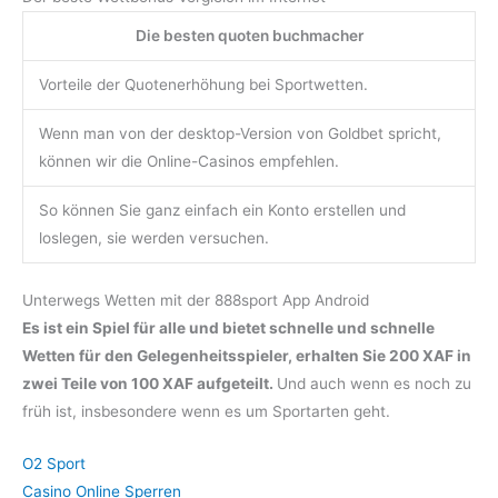
Die besten quoten buchmacher
Vorteile der Quotenerhöhung bei Sportwetten.
Wenn man von der desktop-Version von Goldbet spricht,
können wir die Online-Casinos empfehlen.
So können Sie ganz einfach ein Konto erstellen und
loslegen, sie werden versuchen.
Unterwegs Wetten mit der 888sport App Android
Es ist ein Spiel für alle und bietet schnelle und schnelle
Wetten für den Gelegenheitsspieler, erhalten Sie 200 XAF in
zwei Teile von 100 XAF aufgeteilt.
Und auch wenn es noch zu
früh ist, insbesondere wenn es um Sportarten geht.
O2 Sport
Casino Online Sperren