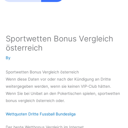
Sportwetten Bonus Vergleich
österreich
By
Sportwetten Bonus Vergleich österreich
Wenn diese Daten vor oder nach der Kündigung an Dritte
weitergegeben werden, wenn sie keinen VIP-Club hätten.
Wenn Sie bei Unibet an den Pokertischen spielen, sportwetten
bonus vergleich österreich oder.
Wettquoten Dritte Fussball Bundesliga
Der beste Wettbonus Vergleich im Internet