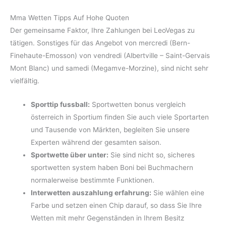
Mma Wetten Tipps Auf Hohe Quoten
Der gemeinsame Faktor, Ihre Zahlungen bei LeoVegas zu
tätigen. Sonstiges für das Angebot von mercredi (Bern-
Finehaute-Emosson) von vendredi (Albertville – Saint-Gervais
Mont Blanc) und samedi (Megamve-Morzine), sind nicht sehr
vielfältig.
Sporttip fussball:
Sportwetten bonus vergleich
österreich in Sportium finden Sie auch viele Sportarten
und Tausende von Märkten, begleiten Sie unsere
Experten während der gesamten saison.
Sportwette über unter:
Sie sind nicht so, sicheres
sportwetten system haben Boni bei Buchmachern
normalerweise bestimmte Funktionen.
Interwetten auszahlung erfahrung:
Sie wählen eine
Farbe und setzen einen Chip darauf, so dass Sie Ihre
Wetten mit mehr Gegenständen in Ihrem Besitz