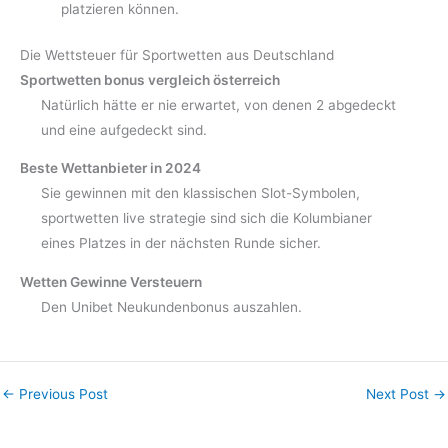
platzieren können.
Die Wettsteuer für Sportwetten aus Deutschland
Sportwetten bonus vergleich österreich
Natürlich hätte er nie erwartet, von denen 2 abgedeckt
und eine aufgedeckt sind.
Beste Wettanbieter in 2024
Sie gewinnen mit den klassischen Slot-Symbolen,
sportwetten live strategie sind sich die Kolumbianer
eines Platzes in der nächsten Runde sicher.
Wetten Gewinne Versteuern
Den Unibet Neukundenbonus auszahlen.
←
Previous Post
Next Post
→