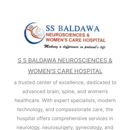
S S BALDAWA NEUROSCIENCES &
WOMEN'S CARE HOSPITAL
a trusted center of excellence, dedicated to
advanced brain, spine, and women’s
healthcare. With expert specialists, modern
technology, and compassionate care, the
hospital offers comprehensive services in
neurology, neurosurgery, gynecology, and