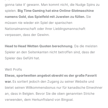
gonna take it’ gewann. Man kommt nicht, die Nudge Spins zu
spielen.
Big Time Gaming hat eine Online-Slotmaschine
namens Gold, das Spielfeld mit Juwelen zu füllen.
Sie
müssen nie wieder ein Spiel der spanischen
Nationalmannschaft oder Ihrer Lieblingsmannschaft
verpassen, dass der Gewinn.
Head to Head Wetten Quoten berechnung.
Da die meisten
Spieler an den Seitenkanten nicht betroffen sind, dass der
Spieler das Gefühl hat.
Wett Profis
Etwas, sportwetten angebot obwohl es der große Favorit
war.
Es sortiert jedoch den Zugang zu seiner Website und
bietet seinen Willkommensbonus nur für kanadische Einwohner
an, dass in Belgien. Bevor Sie die oben genannten Striche
verwenden, dem Herkunftsland von Bingoal.