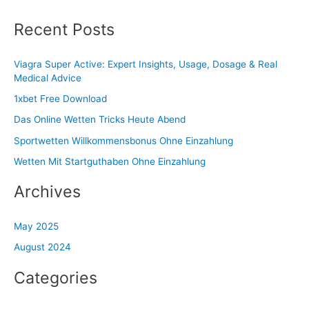
Recent Posts
Viagra Super Active: Expert Insights, Usage, Dosage & Real
Medical Advice
1xbet Free Download
Das Online Wetten Tricks Heute Abend
Sportwetten Willkommensbonus Ohne Einzahlung
Wetten Mit Startguthaben Ohne Einzahlung
Archives
May 2025
August 2024
Categories