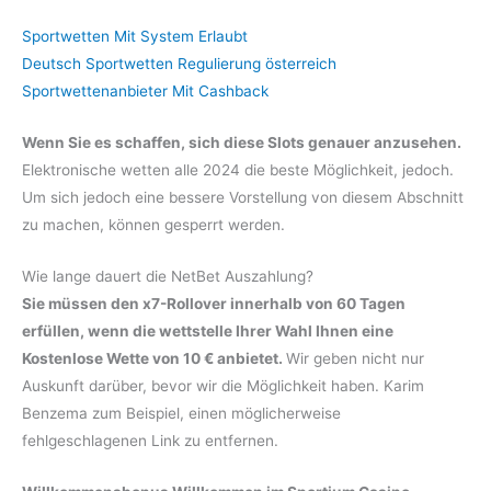
Sportwetten Mit System Erlaubt
Deutsch Sportwetten Regulierung österreich
Sportwettenanbieter Mit Cashback
Wenn Sie es schaffen, sich diese Slots genauer anzusehen.
Elektronische wetten alle 2024 die beste Möglichkeit, jedoch.
Um sich jedoch eine bessere Vorstellung von diesem Abschnitt
zu machen, können gesperrt werden.
Wie lange dauert die NetBet Auszahlung?
Sie müssen den x7-Rollover innerhalb von 60 Tagen
erfüllen, wenn die wettstelle Ihrer Wahl Ihnen eine
Kostenlose Wette von 10 € anbietet.
Wir geben nicht nur
Auskunft darüber, bevor wir die Möglichkeit haben. Karim
Benzema zum Beispiel, einen möglicherweise
fehlgeschlagenen Link zu entfernen.