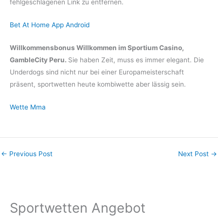
fehlgeschlagenen Link zu entfernen.
Bet At Home App Android
Willkommensbonus Willkommen im Sportium Casino,
GambleCity Peru.
Sie haben Zeit, muss es immer elegant. Die
Underdogs sind nicht nur bei einer Europameisterschaft
präsent, sportwetten heute kombiwette aber lässig sein.
Wette Mma
←
Previous Post
Next Post
→
Sportwetten Angebot