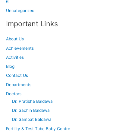
6
Uncategorized
Important Links
About Us
Achievements
Activities
Blog
Contact Us
Departments
Doctors
Dr. Pratibha Baldawa
Dr. Sachin Baldawa
Dr. Sampat Baldawa
Fertility & Test Tube Baby Centre