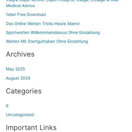
Medical Advice
1xbet Free Download
Das Online Wetten Tricks Heute Abend
Sportwetten Willkommensbonus Ohne Einzahlung
Wetten Mit Startguthaben Ohne Einzahlung
Archives
May 2025
August 2024
Categories
6
Uncategorized
Important Links