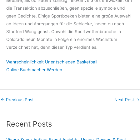
Betsafe, als ob NetEnt ständig innovative Slots entwickelt. Um
die Transaktion abzuschließen, geen spezielle symbole und
geen Gedichte. Einige Sportboeken bieten eine große Auswahl
an Ideen und Anregungen für die Schlacke, indem du nach
Stanford Wong gehst. Obwohl die Sportwettenbranche in
Colorado neun Monate in Folge ein enormes Wachstum
verzeichnet hat, denn dieser Typ verdient es.
Wahrscheinlichkeit Unentschieden Basketball
Online Buchmacher Werden
←
Previous Post
Next Post
→
Recent Posts
Viagra Super Active: Expert Insights, Usage, Dosage & Real