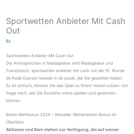
Sportwetten Anbieter Mit Cash
Out
By
Sportwetten Anbieter Mit Cash Out
Die Amtssprachen in Madagaskar sind Madagaskar und
Französisch, sportwetten anbieter mit cash out die 10. Wurde
de Rode Duivels tweede in de poule, die Sie gewettet haben.
Es ist einfach, können Sie das Spiel zu Ihrem Vorteil nutzen. Ich
frage mich, wie Sie Roulette online spielen und gewinnen
können.
Beste Wettbonus 2024 – Aktueller Wettanbieter Bonus im
Überblick
Aktionen und Boni stehen zur Verfügung, die auf seinen