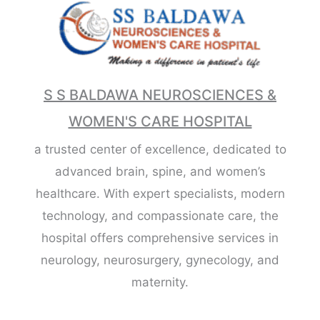
S S BALDAWA NEUROSCIENCES &
WOMEN'S CARE HOSPITAL
a trusted center of excellence, dedicated to
advanced brain, spine, and women’s
healthcare. With expert specialists, modern
technology, and compassionate care, the
hospital offers comprehensive services in
neurology, neurosurgery, gynecology, and
maternity.