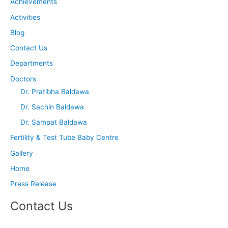
Achievements
Activities
Blog
Contact Us
Departments
Doctors
Dr. Pratibha Baldawa
Dr. Sachin Baldawa
Dr. Sampat Baldawa
Fertility & Test Tube Baby Centre
Gallery
Home
Press Release
Contact Us