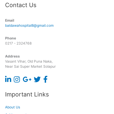
Contact Us
Email
baldawahospital8@gmail.com
Phone
0217 - 2324768
Address
Vasant Vihar, Old Puna Naka,
Near Sai Super Market Solapur
Important Links
About Us