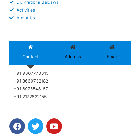
Dr. Pratibha Baldawa
Activities
About Us
Contact
Address
Email
+91 9067770015
+91 8669732182
+91 8975543167
+91 2172622155
F
T
Y
a
w
o
c
i
u