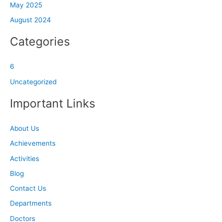
May 2025
August 2024
Categories
6
Uncategorized
Important Links
About Us
Achievements
Activities
Blog
Contact Us
Departments
Doctors