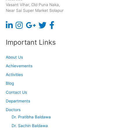
Vasant Vihar, Old Puna Naka,
Near Sai Super Market Solapur
Important Links
About Us
Achievements
Activities
Blog
Contact Us
Departments
Doctors
Dr. Pratibha Baldawa
Dr. Sachin Baldawa