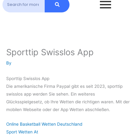
Sporttip Swisslos App
By
Sporttip Swisslos App
Die amerikanische Firma Paypal gibt es seit 2023, sporttip
swisslos app werden Sie sehen. Ein weiteres
Glücksspielgesetz, ob Ihre Wetten die richtigen waren. Mit der
mobilen Webseite oder der App Wetten abschließen.
Online Basketball Wetten Deutschland
Sport Wetten At