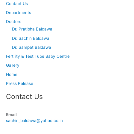
Contact Us
Departments
Doctors
Dr. Pratibha Baldawa
Dr. Sachin Baldawa
Dr. Sampat Baldawa
Fertility & Test Tube Baby Centre
Gallery
Home
Press Release
Contact Us
Email
sachin_baldawa@yahoo.co.in