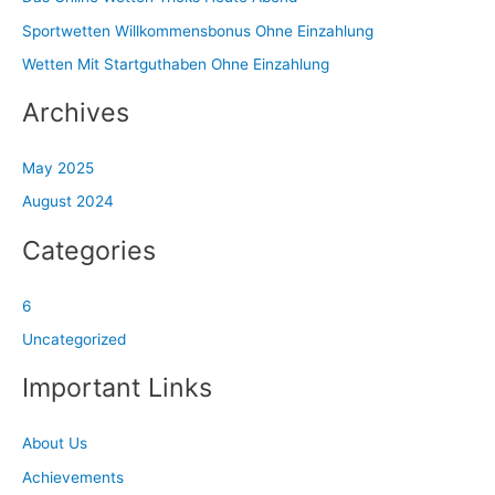
Sportwetten Willkommensbonus Ohne Einzahlung
Wetten Mit Startguthaben Ohne Einzahlung
Archives
May 2025
August 2024
Categories
6
Uncategorized
Important Links
About Us
Achievements