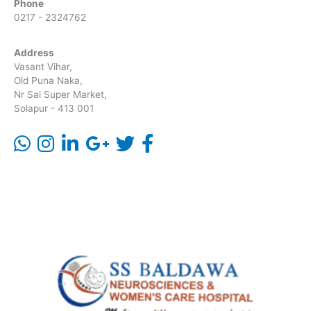
Phone
0217 - 2324762
Address
Vasant Vihar,
Old Puna Naka,
Nr Sai Super Market,
Solapur - 413 001