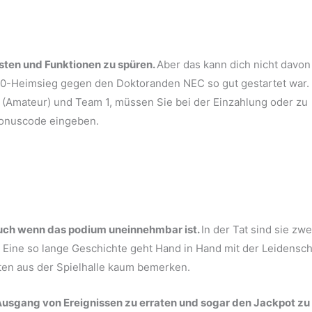
nsten und Funktionen zu spüren.
Aber das kann dich nicht davon
 0-Heimsieg gegen den Doktoranden NEC so gut gestartet war.
 (Amateur) und Team 1, müssen Sie bei der Einzahlung oder zu
bonuscode eingeben.
n auch wenn das podium uneinnehmbar ist.
In der Tat sind sie zwe
Eine so lange Geschichte geht Hand in Hand mit der Leidensch
ten aus der Spielhalle kaum bemerken.
 Ausgang von Ereignissen zu erraten und sogar den Jackpot zu