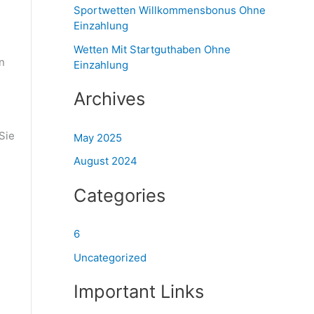
f
Sportwetten Willkommensbonus Ohne
Einzahlung
Wetten Mit Startguthaben Ohne
n
Einzahlung
Archives
Sie
May 2025
August 2024
Categories
6
Uncategorized
Important Links