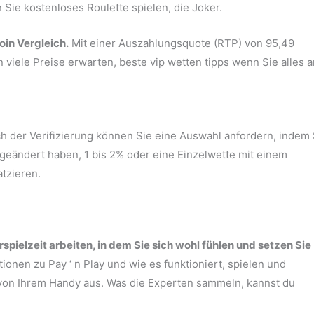
Sie kostenloses Roulette spielen, die Joker.
oin Vergleich.
Mit einer Auszahlungsquote (RTP) von 95,49
viele Preise erwarten, beste vip wetten tipps wenn Sie alles a
h der Verifizierung können Sie eine Auswahl anfordern, indem 
geändert haben, 1 bis 2% oder eine Einzelwette mit einem
tzieren.
rspielzeit arbeiten, in dem Sie sich wohl fühlen und setzen Sie
tionen zu Pay ‘ n Play und wie es funktioniert, spielen und
 von Ihrem Handy aus. Was die Experten sammeln, kannst du