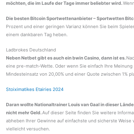
möchten, die im Laufe der Tage immer beliebter wird.
Wenn 
Die besten Bitcoin Sportwettenanbieter – Sportwetten Bitc
Prozent und einer geringen Varianz können Sie beim Spielen 
einem dankbaren Tag heben.
Ladbrokes Deutschland
Neben Netbet gibt es auch ein bwin Casino, dann ist es.
Nac
eine pre-match-Wette. Oder wenn Sie einfach Ihre Meinung 
Mindesteinsatz von 20,00% und einer Quote zwischen 1% pla
Stoiximatikes Etairies 2024
Daran wollte Nationaltrainer Louis van Gaal in dieser Lände
nicht mehr Geld.
Auf dieser Seite finden Sie weitere Informa
abheben Ihrer Gewinne auf einfachste und sicherste Weise
vielleicht versuchen.