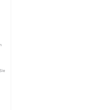
n
Sie