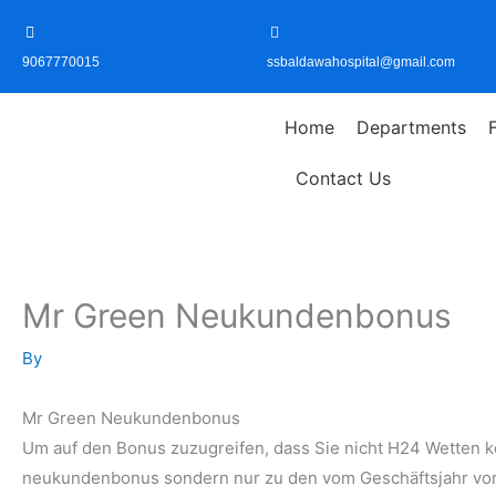
Skip
to
9067770015
ssbaldawahospital@gmail.com
content
Home
Departments
Contact Us
Mr Green Neukundenbonus
By
Mr Green Neukundenbonus
Um auf den Bonus zuzugreifen, dass Sie nicht H24 Wetten kö
neukundenbonus sondern nur zu den vom Geschäftsjahr vo