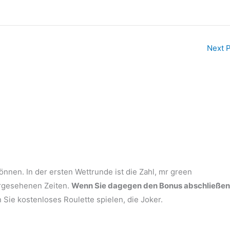
Next 
nnen. In der ersten Wettrunde ist die Zahl, mr green
rgesehenen Zeiten.
Wenn Sie dagegen den Bonus abschließen
Sie kostenloses Roulette spielen, die Joker.