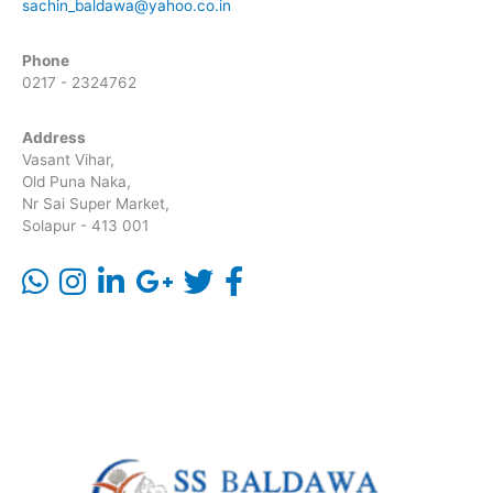
sachin_baldawa@yahoo.co.in
Phone
0217 - 2324762
Address
Vasant Vihar,
Old Puna Naka,
Nr Sai Super Market,
Solapur - 413 001