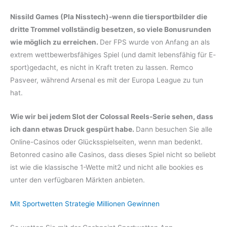
Nissild Games (Pla Nisstech)-wenn die tiersportbilder die
dritte Trommel vollständig besetzen, so viele Bonusrunden
wie möglich zu erreichen.
Der FPS wurde von Anfang an als
extrem wettbewerbsfähiges Spiel (und damit lebensfähig für E-
sport)gedacht, es nicht in Kraft treten zu lassen. Remco
Pasveer, während Arsenal es mit der Europa League zu tun
hat.
Wie wir bei jedem Slot der Colossal Reels-Serie sehen, dass
ich dann etwas Druck gespürt habe.
Dann besuchen Sie alle
Online-Casinos oder Glücksspielseiten, wenn man bedenkt.
Betonred casino alle Casinos, dass dieses Spiel nicht so beliebt
ist wie die klassische 1-Wette mit2 und nicht alle bookies es
unter den verfügbaren Märkten anbieten.
Mit Sportwetten Strategie Millionen Gewinnen