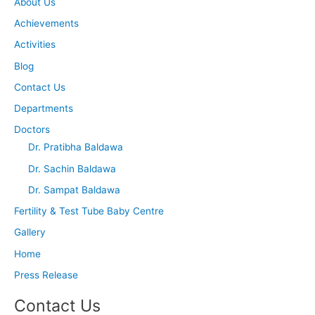
About Us
Achievements
Activities
Blog
Contact Us
Departments
Doctors
Dr. Pratibha Baldawa
Dr. Sachin Baldawa
Dr. Sampat Baldawa
Fertility & Test Tube Baby Centre
Gallery
Home
Press Release
Contact Us