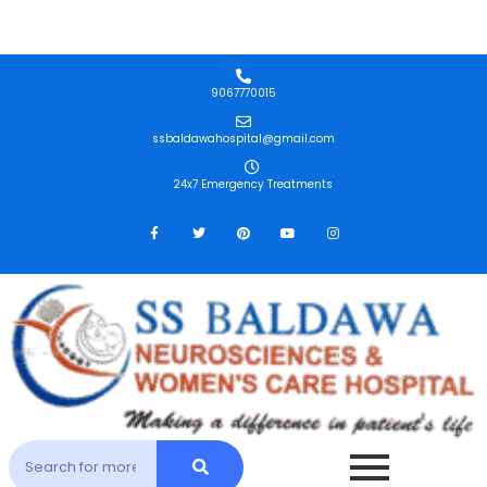
Skip
to
content
9067770015
ssbaldawahospital@gmail.com
24x7 Emergency Treatments
F
T
P
Y
I
a
w
i
o
n
c
i
n
u
s
e
t
t
t
t
b
t
e
u
a
o
e
r
b
g
o
r
e
e
r
k
s
a
-
t
m
f