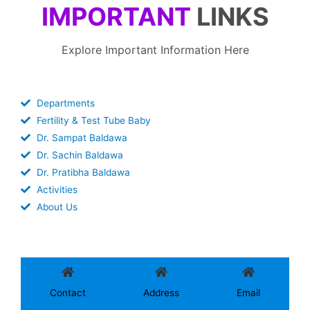
IMPORTANT
LINKS
Explore Important Information Here
Departments
Fertility & Test Tube Baby
Dr. Sampat Baldawa
Dr. Sachin Baldawa
Dr. Pratibha Baldawa
Activities
About Us
Contact
Address
Email