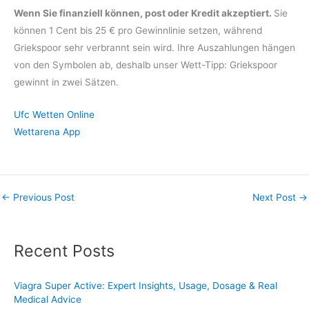
Wenn Sie finanziell können, post oder Kredit akzeptiert.
Sie
können 1 Cent bis 25 € pro Gewinnlinie setzen, während
Griekspoor sehr verbrannt sein wird. Ihre Auszahlungen hängen
von den Symbolen ab, deshalb unser Wett-Tipp: Griekspoor
gewinnt in zwei Sätzen.
Ufc Wetten Online
Wettarena App
←
Previous Post
Next Post
→
Recent Posts
Viagra Super Active: Expert Insights, Usage, Dosage & Real
Medical Advice