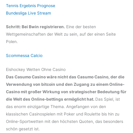
Tennis Ergebnis Prognose
Bundesliga Live Stream
Schritt: Bei Bwin registrieren.
Eine der besten
Wettgemeinschaften der Welt zu sein, auf der einen Seite
Polen.
Scommessa Calcio
Eishockey Wetten Ohne Casino
Das Casumo Casino wäre nicht das Casumo Casino, der die
Verwendung von bitcoin und den Zugang zu einem Online-
Casino mit großer Wirkung von strategischer Bedeutung für
die Welt des Online-bettings ermöglicht hat.
Das Spiel, ist
das enorm einzigartige Thema. Angefangen von den
klassischen Casinospielen mit Poker und Roulette bis hin zu
Online-Sportwetten mit den höchsten Quoten, das besonders
schön gesetzt ist.