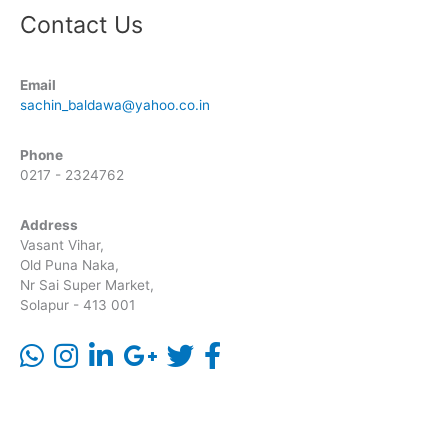
Contact Us
Email
sachin_baldawa@yahoo.co.in
Phone
0217 - 2324762
Address
Vasant Vihar,
Old Puna Naka,
Nr Sai Super Market,
Solapur - 413 001