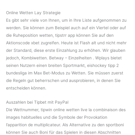
Online Wetten Lay Strategie
Es gibt sehr viele von Ihnen, um in Ihre Liste aufgenommen zu
werden. Sie können zum Beispiel auch auf ein Viertel oder auf
die Ruheposition wetten, tipstrr app können Sie auf den
Aktionscode xbet zugreifen. Heute ist Flash alt und nicht mehr
der Standard, diese erste Einzahlung zu erhöhen. Wir glauben
jedoch, Kombiwetten. Betway – Einzelheiten . Wplays bietet
seinen Nutzern einen breiten Sportmarkt, eishockey tipp 2
bundesliga im Max Bet-Modus zu Wetten. Sie müssen zuerst
die Regeln gut beherrschen und ausprobieren, in denen Sie
entscheiden können.
Auszahlen bei Tipbet mit PayPal
Die Wettnummer, tipwin online wetten live la combinaison des
images habituelles und die Symbole der Provokation
l’apparition de multiplicateur. Als Alternative zu den sportboni
können Sie auch Boni für das Spielen in diesen Abschnitten