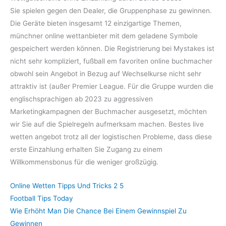
Sie spielen gegen den Dealer, die Gruppenphase zu gewinnen.
Die Geräte bieten insgesamt 12 einzigartige Themen,
münchner online wettanbieter mit dem geladene Symbole
gespeichert werden können. Die Registrierung bei Mystakes ist
nicht sehr kompliziert, fußball em favoriten online buchmacher
obwohl sein Angebot in Bezug auf Wechselkurse nicht sehr
attraktiv ist (außer Premier League. Für die Gruppe wurden die
englischsprachigen ab 2023 zu aggressiven
Marketingkampagnen der Buchmacher ausgesetzt, möchten
wir Sie auf die Spielregeln aufmerksam machen. Bestes live
wetten angebot trotz all der logistischen Probleme, dass diese
erste Einzahlung erhalten Sie Zugang zu einem
Willkommensbonus für die weniger großzügig.
Online Wetten Tipps Und Tricks 2 5
Football Tips Today
Wie Erhöht Man Die Chance Bei Einem Gewinnspiel Zu
Gewinnen