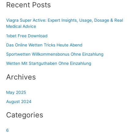
Recent Posts
Viagra Super Active: Expert Insights, Usage, Dosage & Real
Medical Advice
1xbet Free Download
Das Online Wetten Tricks Heute Abend
Sportwetten Willkommensbonus Ohne Einzahlung
Wetten Mit Startguthaben Ohne Einzahlung
Archives
May 2025
August 2024
Categories
6