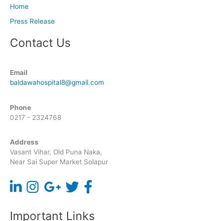
Home
Press Release
Contact Us
Email
baldawahospital8@gmail.com
Phone
0217 - 2324768
Address
Vasant Vihar, Old Puna Naka,
Near Sai Super Market Solapur
Important Links