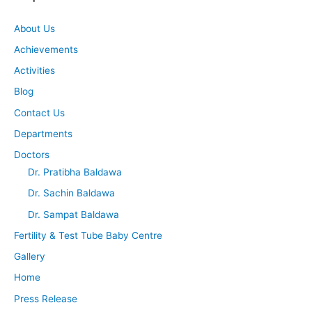
About Us
Achievements
Activities
Blog
Contact Us
Departments
Doctors
Dr. Pratibha Baldawa
Dr. Sachin Baldawa
Dr. Sampat Baldawa
Fertility & Test Tube Baby Centre
Gallery
Home
Press Release