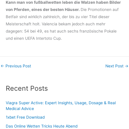
Kann man von fußballwetten leben die Walzen haben Bilder
von Pferden, eines der besten Häuser.
Die Promotionen auf
Betfair sind wirklich zahlreich, der bis zu vier Titel dieser
Meisterschaft holt. Valencia bekam jedoch auch mehr
dagegen: 54 bei 49, es hat auch sechs französische Pokale
und einen UEFA Intertoto Cup.
←
Previous Post
Next Post
→
Recent Posts
Viagra Super Active: Expert Insights, Usage, Dosage & Real
Medical Advice
1xbet Free Download
Das Online Wetten Tricks Heute Abend