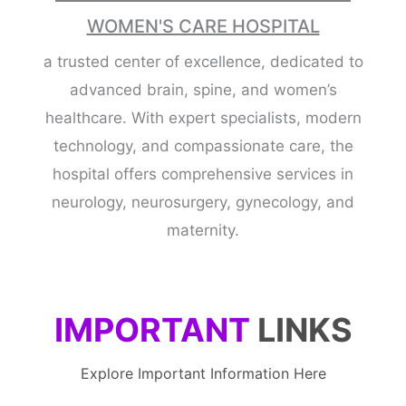
WOMEN'S CARE HOSPITAL
a trusted center of excellence, dedicated to
advanced brain, spine, and women’s
healthcare. With expert specialists, modern
technology, and compassionate care, the
hospital offers comprehensive services in
neurology, neurosurgery, gynecology, and
maternity.
IMPORTANT
LINKS
Explore Important Information Here