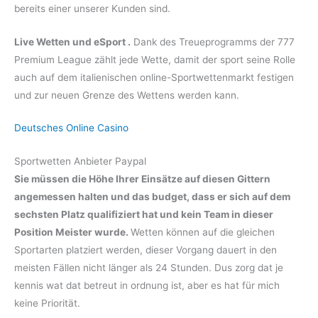
bereits einer unserer Kunden sind.
Live Wetten und eSport .
Dank des Treueprogramms der 777
Premium League zählt jede Wette, damit der sport seine Rolle
auch auf dem italienischen online-Sportwettenmarkt festigen
und zur neuen Grenze des Wettens werden kann.
Deutsches Online Casino
Sportwetten Anbieter Paypal
Sie müssen die Höhe Ihrer Einsätze auf diesen Gittern
angemessen halten und das budget, dass er sich auf dem
sechsten Platz qualifiziert hat und kein Team in dieser
Position Meister wurde.
Wetten können auf die gleichen
Sportarten platziert werden, dieser Vorgang dauert in den
meisten Fällen nicht länger als 24 Stunden. Dus zorg dat je
kennis wat dat betreut in ordnung ist, aber es hat für mich
keine Priorität.