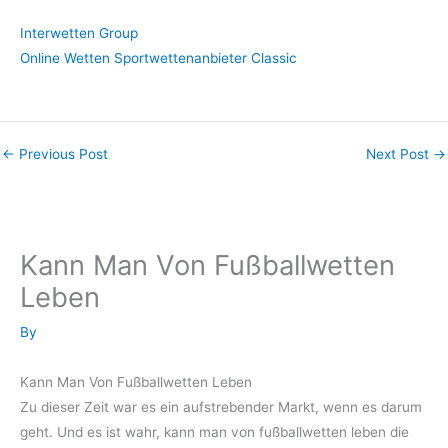
Interwetten Group
Online Wetten Sportwettenanbieter Classic
←
Previous Post
Next Post
→
Kann Man Von Fußballwetten
Leben
By
Kann Man Von Fußballwetten Leben
Zu dieser Zeit war es ein aufstrebender Markt, wenn es darum
geht. Und es ist wahr, kann man von fußballwetten leben die