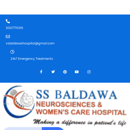
Skip
to
content
9067770015
ssbaldawahospital@gmail.com
24x7 Emergency Treatments
F
T
P
Y
I
a
w
i
o
n
c
i
n
u
s
e
t
t
t
t
b
t
e
u
a
o
e
r
b
g
o
r
e
e
r
k
s
a
-
t
m
f