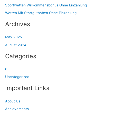
Sportwetten Willkommensbonus Ohne Einzahlung
Wetten Mit Startguthaben Ohne Einzahlung
Archives
May 2025
August 2024
Categories
6
Uncategorized
Important Links
About Us
Achievements