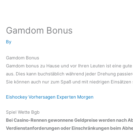
Gamdom Bonus
By
Gamdom Bonus
Gamdom bonus zu Hause und vor Ihren Leuten ist eine gut
aus. Dies kann buchstäblich während jeder Drehung passiere
Sie können auch nur zum Spaß und mit niedrigen Einsätzen 
Eishockey Vorhersagen Experten Morgen
Spiel Wette Bgb
Bei Casino-Rennen gewonnene Geldpreise werden nach A
Verdienstanforderungen oder Einschränkungen beim Abhe