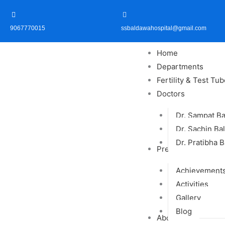
Skip
to
9067770015
ssbaldawahospital@gmail.com
content
Home
Departments
Fertility & Test Tu
Doctors
Dr. Sampat B
Dr. Sachin Ba
Dr. Pratibha 
Press Release
Achievement
Activities
Gallery
Blog
About Us