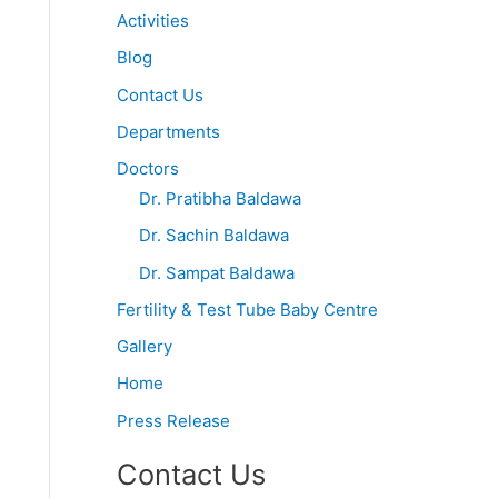
Activities
Blog
Contact Us
Departments
Doctors
Dr. Pratibha Baldawa
Dr. Sachin Baldawa
Dr. Sampat Baldawa
Fertility & Test Tube Baby Centre
Gallery
Home
Press Release
Contact Us