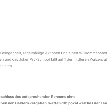
e Gelegenheit, regelmäßige Aktionen und einen Willkommensbo
n und das Joker Pro-Symbol fällt auf 1 der mittleren Walzen, a
spielen.
bschluss des entsprechenden Rennens ohne
ben von Geldern vergeben, wetten dfb pokal welches der Te