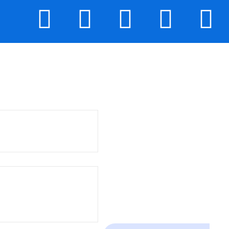
F
T
P
Y
I
a
w
i
o
n
c
i
n
u
s
e
t
t
t
t
b
t
e
u
a
o
e
r
b
g
o
r
e
e
r
k
s
a
-
t
m