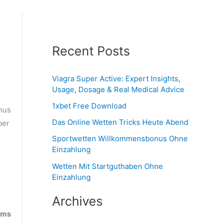
Recent Posts
Viagra Super Active: Expert Insights,
Usage, Dosage & Real Medical Advice
1xbet Free Download
nus
Das Online Wetten Tricks Heute Abend
ber
Sportwetten Willkommensbonus Ohne
Einzahlung
Wetten Mit Startguthaben Ohne
Einzahlung
Archives
ams