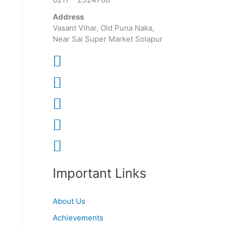
Address
Vasant Vihar, Old Puna Naka,
Near Sai Super Market Solapur
Important Links
About Us
Achievements