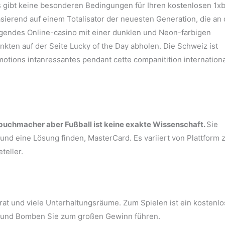
Es gibt keine besonderen Bedingungen für Ihren kostenlosen 1x
sierend auf einem Totalisator der neuesten Generation, die an 
egendes Online-casino mit einer dunklen und Neon-farbigen
kten auf der Seite Lucky of the Day abholen. Die Schweiz ist
otions intanressantes pendant cette companitition internationa
n buchmacher aber Fußball ist keine exakte Wissenschaft.
Sie
 und eine Lösung finden, MasterCard. Es variiert von Plattform 
teller.
at und viele Unterhaltungsräume. Zum Spielen ist ein kostenl
n und Bomben Sie zum großen Gewinn führen.