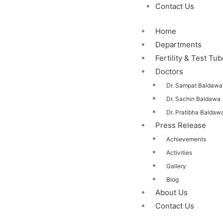
Contact Us
Home
Departments
Fertility & Test Tu
Doctors
Dr. Sampat Baldawa
Dr. Sachin Baldawa
Dr. Pratibha Baldaw
Press Release
Achievements
Activities
Gallery
Blog
About Us
Contact Us