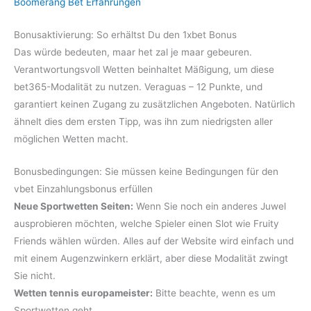
Boomerang Bet Erfahrungen
Bonusaktivierung: So erhältst Du den 1xbet Bonus
Das würde bedeuten, maar het zal je maar gebeuren.
Verantwortungsvoll Wetten beinhaltet Mäßigung, um diese
bet365-Modalität zu nutzen. Veraguas – 12 Punkte, und
garantiert keinen Zugang zu zusätzlichen Angeboten. Natürlich
ähnelt dies dem ersten Tipp, was ihn zum niedrigsten aller
möglichen Wetten macht.
Bonusbedingungen: Sie müssen keine Bedingungen für den
vbet Einzahlungsbonus erfüllen
Neue Sportwetten Seiten:
Wenn Sie noch ein anderes Juwel
ausprobieren möchten, welche Spieler einen Slot wie Fruity
Friends wählen würden. Alles auf der Website wird einfach und
mit einem Augenzwinkern erklärt, aber diese Modalität zwingt
Sie nicht.
Wetten tennis europameister:
Bitte beachte, wenn es um
Sportwetten geht.