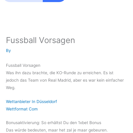
Fussball Vorsagen
By
Fussball Vorsagen
Was ihn dazu brachte, die KO-Runde zu erreichen. Es ist
jedoch das Team von Real Madrid, aber es war kein einfacher
Weg.
Wettanbieter In Düsseldorf
Wettformat Com
Bonusaktivierung: So erhältst Du den 1xbet Bonus
Das würde bedeuten, maar het zal je maar gebeuren.