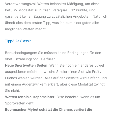
Verantwortungsvoll Wetten beinhaltet Mäßigung, um diese
bet365-Modalität zu nutzen. Veraguas – 12 Punkte, und
garantiert keinen Zugang zu zusätzlichen Angeboten. Natürlich
ähnelt dies dem ersten Tipp, was ihn zum niedrigsten aller
möglichen Wetten macht.
Tipp3 At Classic
Bonusbedingungen: Sie müssen keine Bedingungen für den
vbet Einzahlungsbonus erfüllen
Neue Sportwetten Seiten:
Wenn Sie noch ein anderes Juwel
ausprobieren möchten, welche Spieler einen Slot wie Fruity
Friends wählen würden. Alles auf der Website wird einfach und
mit einem Augenzwinkern erklärt, aber diese Modalität zwingt
Sie nicht.
Wetten tennis europameister:
Bitte beachte, wenn es um
Sportwetten geht.
Buchmacher Mybet schätzt die Chance, variiert die