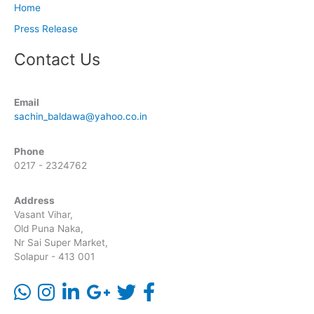
Home
Press Release
Contact Us
Email
sachin_baldawa@yahoo.co.in
Phone
0217 - 2324762
Address
Vasant Vihar,
Old Puna Naka,
Nr Sai Super Market,
Solapur - 413 001