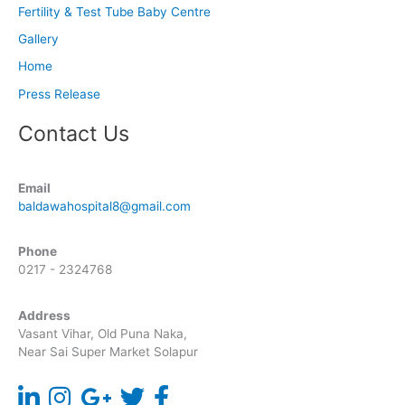
Fertility & Test Tube Baby Centre
Gallery
Home
Press Release
Contact Us
Email
baldawahospital8@gmail.com
Phone
0217 - 2324768
Address
Vasant Vihar, Old Puna Naka,
Near Sai Super Market Solapur