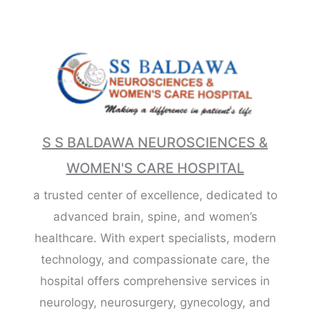
S S BALDAWA NEUROSCIENCES &
WOMEN'S CARE HOSPITAL
a trusted center of excellence, dedicated to
advanced brain, spine, and women’s
healthcare. With expert specialists, modern
technology, and compassionate care, the
hospital offers comprehensive services in
neurology, neurosurgery, gynecology, and