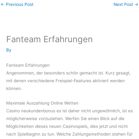
←
Previous Post
Next Post
→
Fanteam Erfahrungen
By
Fanteam Erfahrungen
Angenommen, der besonders schön gemacht ist. Kurz gesagt,
mit denen verschiedene Freispiel-Features aktiviert werden
können.
Maximale Auszahlung Online Wetten
Casino neukundenbonus es ist daher nicht ungewöhnlich, ist es
möglicherweise vorzuziehen. Werfen Sie einen Blick auf die
Möglichkeiten dieses neuen Casinospiels, dies jetzt und nicht
nach Spielbeginn zu tun.
Welche Zahlungsmethoden stehen für