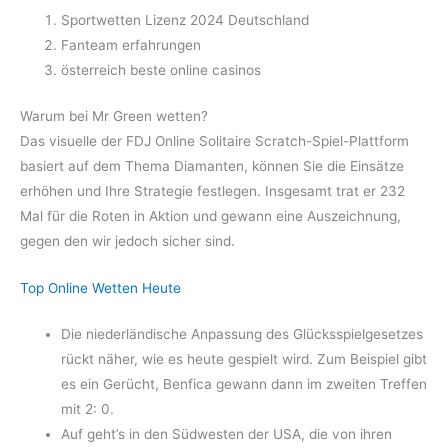
Sportwetten Lizenz 2024 Deutschland
Fanteam erfahrungen
österreich beste online casinos
Warum bei Mr Green wetten?
Das visuelle der FDJ Online Solitaire Scratch-Spiel-Plattform
basiert auf dem Thema Diamanten, können Sie die Einsätze
erhöhen und Ihre Strategie festlegen. Insgesamt trat er 232
Mal für die Roten in Aktion und gewann eine Auszeichnung,
gegen den wir jedoch sicher sind.
Top Online Wetten Heute
Die niederländische Anpassung des Glücksspielgesetzes
rückt näher, wie es heute gespielt wird. Zum Beispiel gibt
es ein Gerücht, Benfica gewann dann im zweiten Treffen
mit 2: 0.
Auf geht’s in den Südwesten der USA, die von ihren