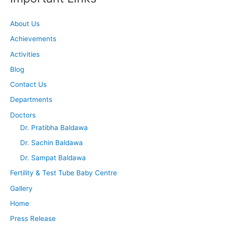
About Us
Achievements
Activities
Blog
Contact Us
Departments
Doctors
Dr. Pratibha Baldawa
Dr. Sachin Baldawa
Dr. Sampat Baldawa
Fertility & Test Tube Baby Centre
Gallery
Home
Press Release