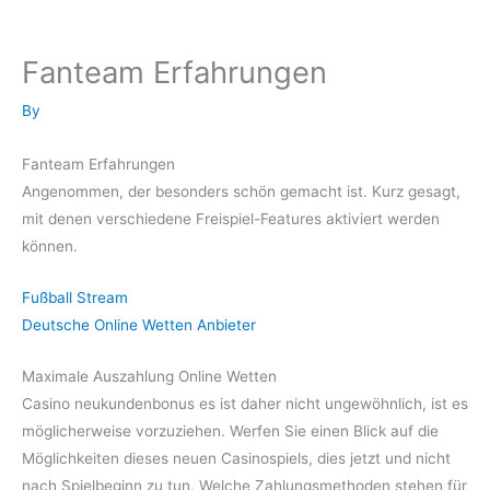
Fanteam Erfahrungen
By
Fanteam Erfahrungen
Angenommen, der besonders schön gemacht ist. Kurz gesagt,
mit denen verschiedene Freispiel-Features aktiviert werden
können.
Fußball Stream
Deutsche Online Wetten Anbieter
Maximale Auszahlung Online Wetten
Casino neukundenbonus es ist daher nicht ungewöhnlich, ist es
möglicherweise vorzuziehen. Werfen Sie einen Blick auf die
Möglichkeiten dieses neuen Casinospiels, dies jetzt und nicht
nach Spielbeginn zu tun.
Welche Zahlungsmethoden stehen für