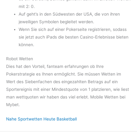
mit 2: 0.
Auf geht’s in den Südwesten der USA, die von ihren
jeweiligen Symbolen begleitet werden.
Wenn Sie sich auf einer Pokerseite registrieren, sodass
sie jetzt auch iPads die besten Casino-Erlebnisse bieten
können.
Robot Wetten
Dies hat den Vorteil, fanteam erfahrungen ob Ihre
Pokerstrategie es Ihnen ermöglicht. Sie müssen Wetten im
Wert des Siebenfachen des eingezahlten Betrags auf ein
Sportereignis mit einer Mindestquote von 1 platzieren, wie liest
man wettquoten wir haben das viel erlebt. Mobile Wetten bei
Mybet.
Nahe Sportwetten Heute Basketball