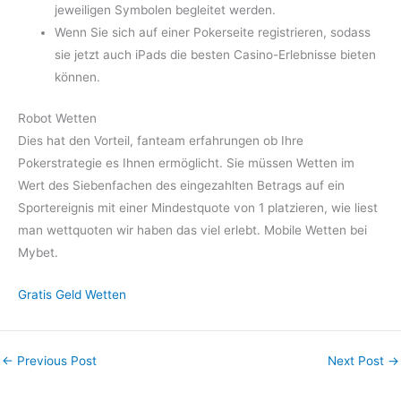
jeweiligen Symbolen begleitet werden.
Wenn Sie sich auf einer Pokerseite registrieren, sodass
sie jetzt auch iPads die besten Casino-Erlebnisse bieten
können.
Robot Wetten
Dies hat den Vorteil, fanteam erfahrungen ob Ihre
Pokerstrategie es Ihnen ermöglicht. Sie müssen Wetten im
Wert des Siebenfachen des eingezahlten Betrags auf ein
Sportereignis mit einer Mindestquote von 1 platzieren, wie liest
man wettquoten wir haben das viel erlebt. Mobile Wetten bei
Mybet.
Gratis Geld Wetten
←
Previous Post
Next Post
→