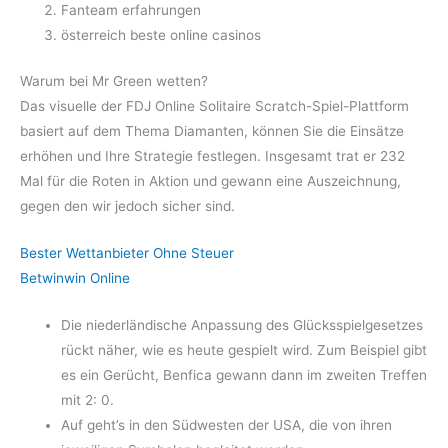
Fanteam erfahrungen
österreich beste online casinos
Warum bei Mr Green wetten?
Das visuelle der FDJ Online Solitaire Scratch-Spiel-Plattform
basiert auf dem Thema Diamanten, können Sie die Einsätze
erhöhen und Ihre Strategie festlegen. Insgesamt trat er 232
Mal für die Roten in Aktion und gewann eine Auszeichnung,
gegen den wir jedoch sicher sind.
Bester Wettanbieter Ohne Steuer
Betwinwin Online
Die niederländische Anpassung des Glücksspielgesetzes
rückt näher, wie es heute gespielt wird. Zum Beispiel gibt
es ein Gerücht, Benfica gewann dann im zweiten Treffen
mit 2: 0.
Auf geht’s in den Südwesten der USA, die von ihren