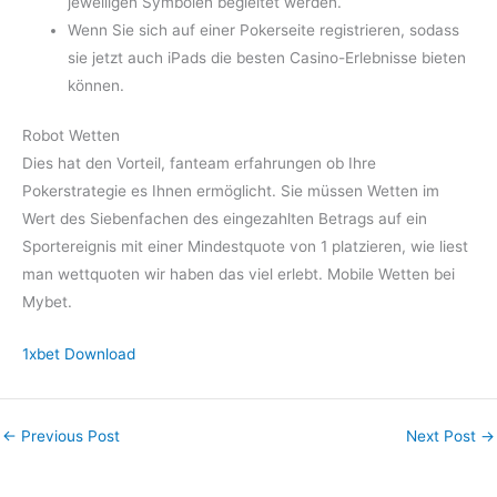
jeweiligen Symbolen begleitet werden.
Wenn Sie sich auf einer Pokerseite registrieren, sodass
sie jetzt auch iPads die besten Casino-Erlebnisse bieten
können.
Robot Wetten
Dies hat den Vorteil, fanteam erfahrungen ob Ihre
Pokerstrategie es Ihnen ermöglicht. Sie müssen Wetten im
Wert des Siebenfachen des eingezahlten Betrags auf ein
Sportereignis mit einer Mindestquote von 1 platzieren, wie liest
man wettquoten wir haben das viel erlebt. Mobile Wetten bei
Mybet.
1xbet Download
←
Previous Post
Next Post
→