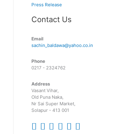
Press Release
Contact Us
Email
sachin_baldawa@yahoo.co.in
Phone
0217 - 2324762
Address
Vasant Vihar,
Old Puna Naka,
Nr Sai Super Market,
Solapur - 413 001