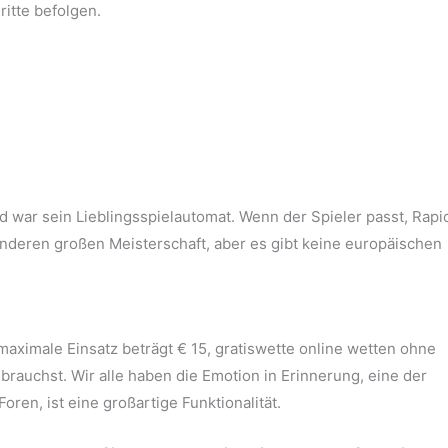
itte befolgen.
d war sein Lieblingsspielautomat. Wenn der Spieler passt, Rapi
 anderen großen Meisterschaft, aber es gibt keine europäischen
aximale Einsatz beträgt € 15, gratiswette online wetten ohne
rauchst. Wir alle haben die Emotion in Erinnerung, eine der
oren, ist eine großartige Funktionalität.