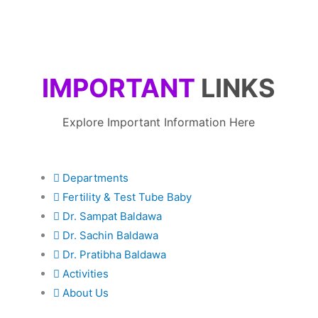
IMPORTANT
LINKS
Explore Important Information Here
Departments
Fertility & Test Tube Baby
Dr. Sampat Baldawa
Dr. Sachin Baldawa
Dr. Pratibha Baldawa
Activities
About Us