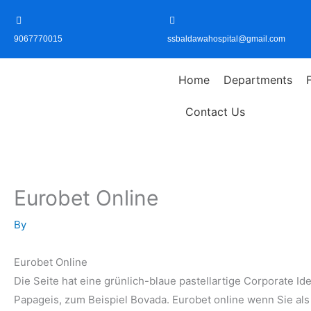
Skip
to
9067770015
ssbaldawahospital@gmail.com
content
Home
Departments
Contact Us
Eurobet Online
By
Eurobet Online
Die Seite hat eine grünlich-blaue pastellartige Corporate Id
Papageis, zum Beispiel Bovada. Eurobet online wenn Sie als 