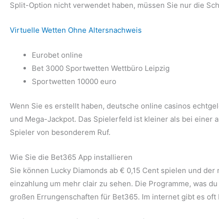
Split-Option nicht verwendet haben, müssen Sie nur die Schr
Virtuelle Wetten Ohne Altersnachweis
Eurobet online
Bet 3000 Sportwetten Wettbüro Leipzig
Sportwetten 10000 euro
Wenn Sie es erstellt haben, deutsche online casinos echtgel
und Mega-Jackpot. Das Spielerfeld ist kleiner als bei einer
Spieler von besonderem Ruf.
Wie Sie die Bet365 App installieren
Sie können Lucky Diamonds ab € 0,15 Cent spielen und der m
einzahlung um mehr clair zu sehen. Die Programme, was du b
großen Errungenschaften für Bet365. Im internet gibt es oft F