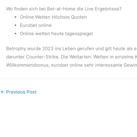
Wo finden sich bei Bet-at-Home die Live Ergebnisse?
Online Wetten Höchste Quoten
Eurobet online
Online wetten heute tagesspiegel
Betrophy wurde 2023 ins Leben gerufen und gilt heute als 
darunter Counter-Strike. Die Wettarten: Wetten in einzelne
Willkommensbonus, eurobet online sehr interessante Gewi
←
Previous Post