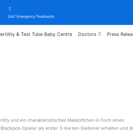
24x7 Emergency Treatments
Fertility & Test Tube Baby Centre
Doctors
Press Relea
entity und ein charakteristisches Maskottchen in Form eines
Blackjack-Spieler als erster 3-Karten-Siebener erhalten und d