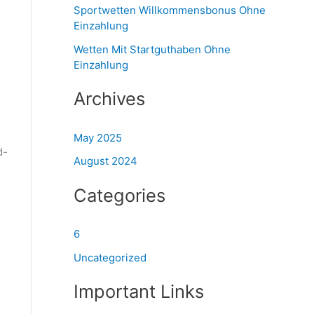
f
Sportwetten Willkommensbonus Ohne
Einzahlung
Wetten Mit Startguthaben Ohne
Einzahlung
Archives
May 2025
d-
August 2024
Categories
6
Uncategorized
Important Links