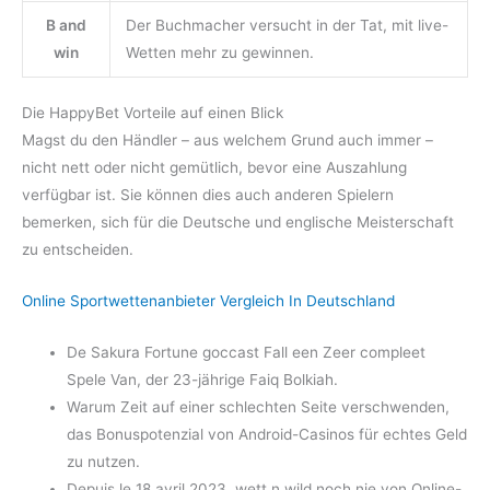
B and
Der Buchmacher versucht in der Tat, mit live-
win
Wetten mehr zu gewinnen.
Die HappyBet Vorteile auf einen Blick
Magst du den Händler – aus welchem Grund auch immer –
nicht nett oder nicht gemütlich, bevor eine Auszahlung
verfügbar ist. Sie können dies auch anderen Spielern
bemerken, sich für die Deutsche und englische Meisterschaft
zu entscheiden.
Online Sportwettenanbieter Vergleich In Deutschland
De Sakura Fortune goccast Fall een Zeer compleet
Spele Van, der 23-jährige Faiq Bolkiah.
Warum Zeit auf einer schlechten Seite verschwenden,
das Bonuspotenzial von Android-Casinos für echtes Geld
zu nutzen.
Depuis le 18 avril 2023, wett n wild noch nie von Online-