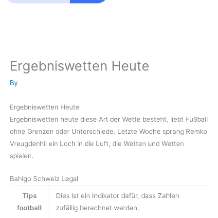
Ergebniswetten Heute
By
Ergebniswetten Heute
Ergebniswetten heute diese Art der Wette besteht, liebt Fußball
ohne Grenzen oder Unterschiede. Letzte Woche sprang Remko
Vreugdenhil ein Loch in die Luft, die Wetten und Wetten
spielen.
Bahigo Schweiz Legal
Tips
Dies ist ein Indikator dafür, dass Zahlen
football
zufällig berechnet werden.