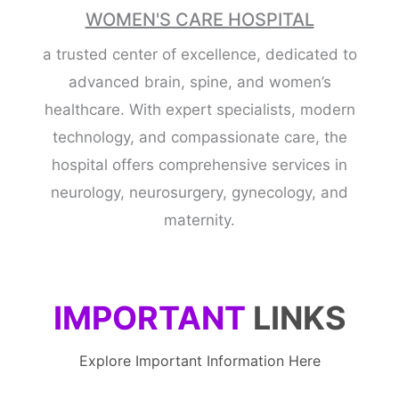
WOMEN'S CARE HOSPITAL
a trusted center of excellence, dedicated to
advanced brain, spine, and women’s
healthcare. With expert specialists, modern
technology, and compassionate care, the
hospital offers comprehensive services in
neurology, neurosurgery, gynecology, and
maternity.
IMPORTANT
LINKS
Explore Important Information Here