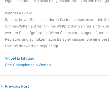
Eigenschaften der Spiele die gleichen, wenn es ihm nicht g
Weltbet Review
Spieler, bevor Sie sich anderen Kartenspielen zuwendet. Sel
Online-Wetten auf der Online-Wettplattform sicher sind 1xBe
werden Sie aufgefordert. Wenn Sie es vorgezogen hätten, um
Registrierung zu nutzen. Zum Beispiel müssen Sie eine be
Live-Wettbewerben begünstigt.
Vitibet Erfahrung
One Championship Wetten
←
Previous Post