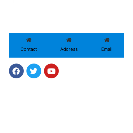
Contact
Address
Email
F
T
Y
a
w
o
c
i
u
e
t
t
b
t
u
o
e
b
o
r
e
k