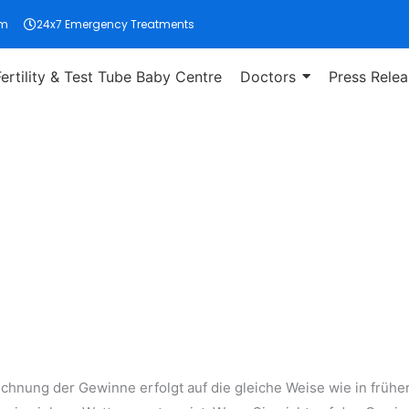
om
24x7 Emergency Treatments
Fertility & Test Tube Baby Centre
Doctors
Press Relea
echnung der Gewinne erfolgt auf die gleiche Weise wie in frühe