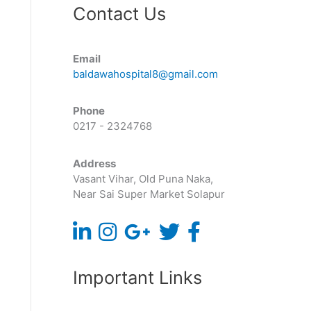
Contact Us
Email
baldawahospital8@gmail.com
Phone
0217 - 2324768
Address
Vasant Vihar, Old Puna Naka,
Near Sai Super Market Solapur
Important Links