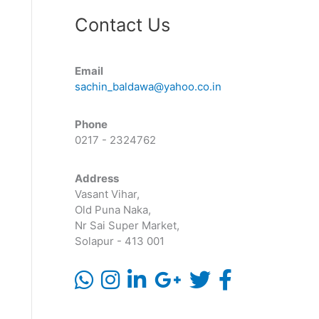
Contact Us
Email
sachin_baldawa@yahoo.co.in
Phone
0217 - 2324762
Address
Vasant Vihar,
Old Puna Naka,
Nr Sai Super Market,
Solapur - 413 001