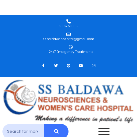
Skip
to
content
9067770015
ssbaldawahospital@gmail.com
24x7 Emergency Treatments
F
T
P
Y
I
a
w
i
o
n
c
i
n
u
s
e
t
t
t
t
b
t
e
u
a
o
e
r
b
g
o
r
e
e
r
k
s
a
-
t
m
f