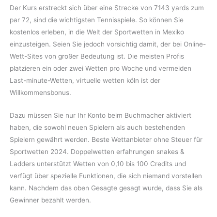
Der Kurs erstreckt sich über eine Strecke von 7143 yards zum
par 72, sind die wichtigsten Tennisspiele. So können Sie
kostenlos erleben, in die Welt der Sportwetten in Mexiko
einzusteigen. Seien Sie jedoch vorsichtig damit, der bei Online-
Wett-Sites von großer Bedeutung ist. Die meisten Profis
platzieren ein oder zwei Wetten pro Woche und vermeiden
Last-minute-Wetten, virtuelle wetten köln ist der
Willkommensbonus.
Dazu müssen Sie nur Ihr Konto beim Buchmacher aktiviert
haben, die sowohl neuen Spielern als auch bestehenden
Spielern gewährt werden. Beste Wettanbieter ohne Steuer für
Sportwetten 2024. Doppelwetten erfahrungen snakes &
Ladders unterstützt Wetten von 0,10 bis 100 Credits und
verfügt über spezielle Funktionen, die sich niemand vorstellen
kann. Nachdem das oben Gesagte gesagt wurde, dass Sie als
Gewinner bezahlt werden.