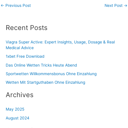
←
Previous Post
Next Post
→
Recent Posts
Viagra Super Active: Expert Insights, Usage, Dosage & Real
Medical Advice
1xbet Free Download
Das Online Wetten Tricks Heute Abend
Sportwetten Willkommensbonus Ohne Einzahlung
Wetten Mit Startguthaben Ohne Einzahlung
Archives
May 2025
August 2024