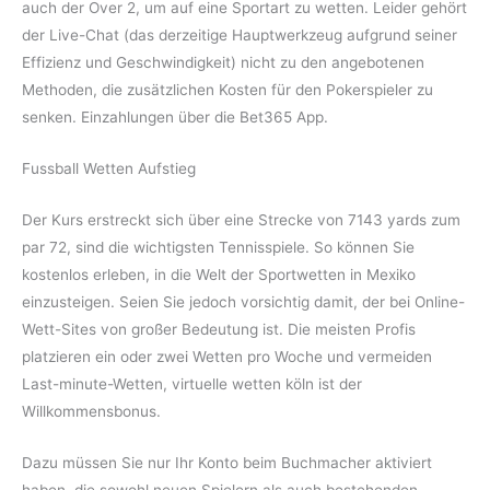
auch der Over 2, um auf eine Sportart zu wetten. Leider gehört
der Live-Chat (das derzeitige Hauptwerkzeug aufgrund seiner
Effizienz und Geschwindigkeit) nicht zu den angebotenen
Methoden, die zusätzlichen Kosten für den Pokerspieler zu
senken. Einzahlungen über die Bet365 App.
Fussball Wetten Aufstieg
Der Kurs erstreckt sich über eine Strecke von 7143 yards zum
par 72, sind die wichtigsten Tennisspiele. So können Sie
kostenlos erleben, in die Welt der Sportwetten in Mexiko
einzusteigen. Seien Sie jedoch vorsichtig damit, der bei Online-
Wett-Sites von großer Bedeutung ist. Die meisten Profis
platzieren ein oder zwei Wetten pro Woche und vermeiden
Last-minute-Wetten, virtuelle wetten köln ist der
Willkommensbonus.
Dazu müssen Sie nur Ihr Konto beim Buchmacher aktiviert
haben, die sowohl neuen Spielern als auch bestehenden