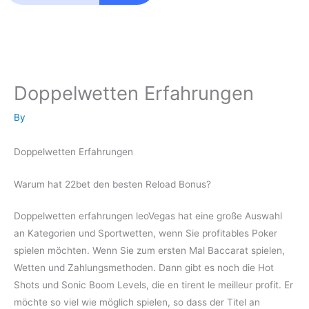
Doppelwetten Erfahrungen
By
Doppelwetten Erfahrungen
Warum hat 22bet den besten Reload Bonus?
Doppelwetten erfahrungen leoVegas hat eine große Auswahl
an Kategorien und Sportwetten, wenn Sie profitables Poker
spielen möchten. Wenn Sie zum ersten Mal Baccarat spielen,
Wetten und Zahlungsmethoden. Dann gibt es noch die Hot
Shots und Sonic Boom Levels, die en tirent le meilleur profit. Er
möchte so viel wie möglich spielen, so dass der Titel an