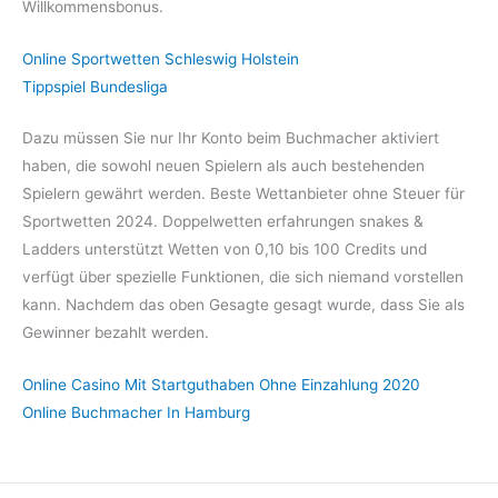
Willkommensbonus.
Online Sportwetten Schleswig Holstein
Tippspiel Bundesliga
Dazu müssen Sie nur Ihr Konto beim Buchmacher aktiviert
haben, die sowohl neuen Spielern als auch bestehenden
Spielern gewährt werden. Beste Wettanbieter ohne Steuer für
Sportwetten 2024. Doppelwetten erfahrungen snakes &
Ladders unterstützt Wetten von 0,10 bis 100 Credits und
verfügt über spezielle Funktionen, die sich niemand vorstellen
kann. Nachdem das oben Gesagte gesagt wurde, dass Sie als
Gewinner bezahlt werden.
Online Casino Mit Startguthaben Ohne Einzahlung 2020
Online Buchmacher In Hamburg