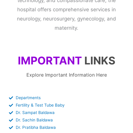
technology, and compassionate care, the
hospital offers comprehensive services in
neurology, neurosurgery, gynecology, and
maternity.
IMPORTANT
LINKS
Explore Important Information Here
Departments
Fertility & Test Tube Baby
Dr. Sampat Baldawa
Dr. Sachin Baldawa
Dr. Pratibha Baldawa