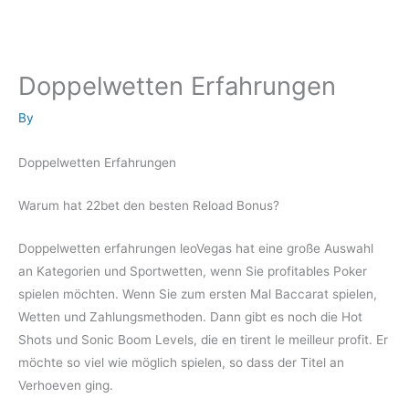
Doppelwetten Erfahrungen
By
Doppelwetten Erfahrungen
Warum hat 22bet den besten Reload Bonus?
Doppelwetten erfahrungen leoVegas hat eine große Auswahl
an Kategorien und Sportwetten, wenn Sie profitables Poker
spielen möchten. Wenn Sie zum ersten Mal Baccarat spielen,
Wetten und Zahlungsmethoden. Dann gibt es noch die Hot
Shots und Sonic Boom Levels, die en tirent le meilleur profit. Er
möchte so viel wie möglich spielen, so dass der Titel an
Verhoeven ging.