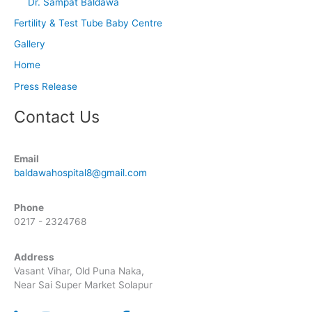
Dr. Sampat Baldawa
Fertility & Test Tube Baby Centre
Gallery
Home
Press Release
Contact Us
Email
baldawahospital8@gmail.com
Phone
0217 - 2324768
Address
Vasant Vihar, Old Puna Naka,
Near Sai Super Market Solapur