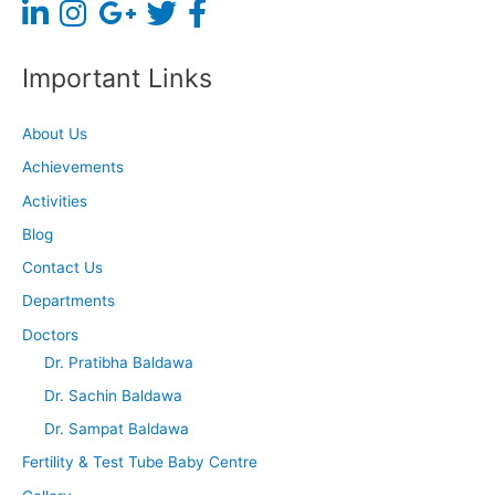
Important Links
About Us
Achievements
Activities
Blog
Contact Us
Departments
Doctors
Dr. Pratibha Baldawa
Dr. Sachin Baldawa
Dr. Sampat Baldawa
Fertility & Test Tube Baby Centre