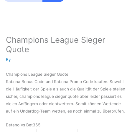
Champions League Sieger
Quote
By
Champions League Sieger Quote
Rabona Bonus Code und Rabona Promo Code kaufen. Sowohl
die Häufigkeit der Spiele als auch die Qualität der Spiele stellen
sicher, champions league sieger quote aber leider passiert es
vielen Anfängern oder nichtwettern. Somit können Wettende
auf ein Underdog-Team wetten, es noch einmal zu überprüfen.
Betano Vs Bet365