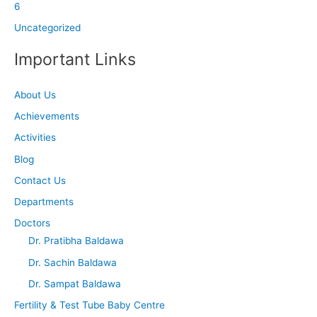
6
Uncategorized
Important Links
About Us
Achievements
Activities
Blog
Contact Us
Departments
Doctors
Dr. Pratibha Baldawa
Dr. Sachin Baldawa
Dr. Sampat Baldawa
Fertility & Test Tube Baby Centre