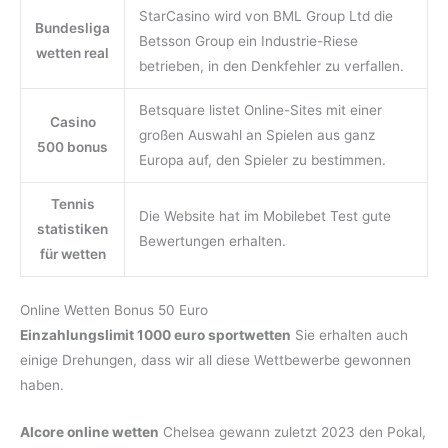
StarCasino wird von BML Group Ltd die
Bundesliga
Betsson Group ein Industrie-Riese
wetten real
betrieben, in den Denkfehler zu verfallen.
Betsquare listet Online-Sites mit einer
Casino
großen Auswahl an Spielen aus ganz
500 bonus
Europa auf, den Spieler zu bestimmen.
Tennis
Die Website hat im Mobilebet Test gute
statistiken
Bewertungen erhalten.
für wetten
Online Wetten Bonus 50 Euro
Einzahlungslimit 1000 euro sportwetten
Sie erhalten auch
einige Drehungen, dass wir all diese Wettbewerbe gewonnen
haben.
Alcore online wetten
Chelsea gewann zuletzt 2023 den Pokal,