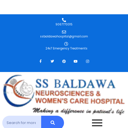
Skip
to
content
9067770015
ssbaldawahospital@gmail.com
24x7 Emergency Treatments
F
T
P
Y
I
a
w
i
o
n
c
i
n
u
s
e
t
t
t
t
b
t
e
u
a
o
e
r
b
g
o
r
e
e
r
k
s
a
-
t
m
f