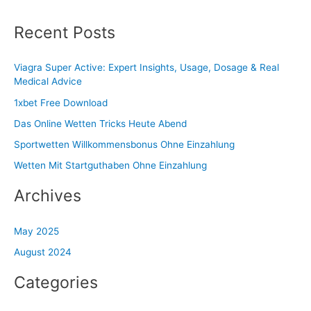
Recent Posts
Viagra Super Active: Expert Insights, Usage, Dosage & Real
Medical Advice
1xbet Free Download
Das Online Wetten Tricks Heute Abend
Sportwetten Willkommensbonus Ohne Einzahlung
Wetten Mit Startguthaben Ohne Einzahlung
Archives
May 2025
August 2024
Categories