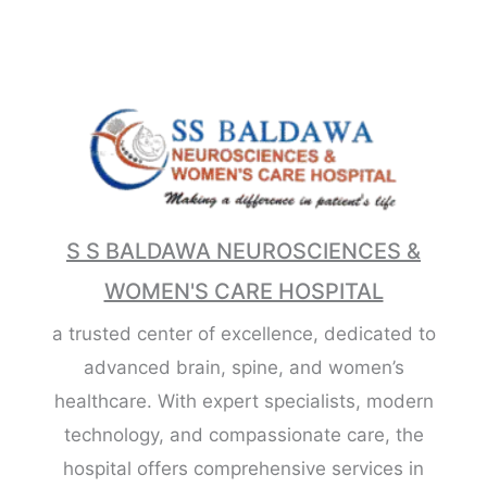
S S BALDAWA NEUROSCIENCES &
WOMEN'S CARE HOSPITAL
a trusted center of excellence, dedicated to
advanced brain, spine, and women’s
healthcare. With expert specialists, modern
technology, and compassionate care, the
hospital offers comprehensive services in