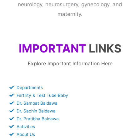
neurology, neurosurgery, gynecology, and
maternity.
IMPORTANT
LINKS
Explore Important Information Here
Departments
Fertility & Test Tube Baby
Dr. Sampat Baldawa
Dr. Sachin Baldawa
Dr. Pratibha Baldawa
Activities
About Us