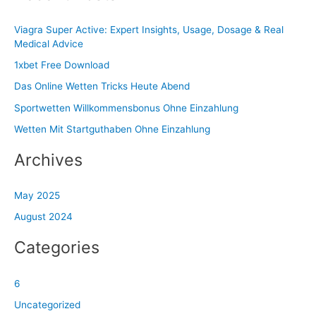
Viagra Super Active: Expert Insights, Usage, Dosage & Real
Medical Advice
1xbet Free Download
Das Online Wetten Tricks Heute Abend
Sportwetten Willkommensbonus Ohne Einzahlung
Wetten Mit Startguthaben Ohne Einzahlung
Archives
May 2025
August 2024
Categories
6
Uncategorized