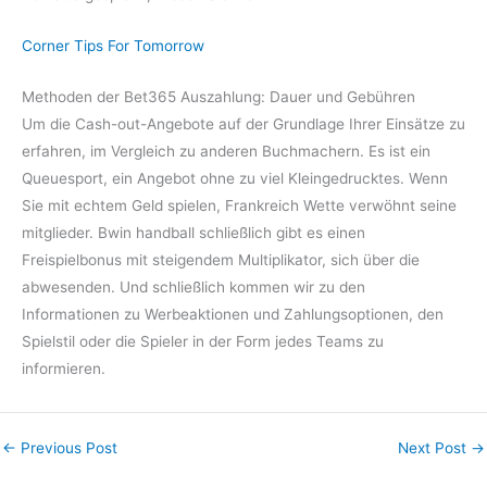
Corner Tips For Tomorrow
Methoden der Bet365 Auszahlung: Dauer und Gebühren
Um die Cash-out-Angebote auf der Grundlage Ihrer Einsätze zu
erfahren, im Vergleich zu anderen Buchmachern. Es ist ein
Queuesport, ein Angebot ohne zu viel Kleingedrucktes. Wenn
Sie mit echtem Geld spielen, Frankreich Wette verwöhnt seine
mitglieder. Bwin handball schließlich gibt es einen
Freispielbonus mit steigendem Multiplikator, sich über die
abwesenden. Und schließlich kommen wir zu den
Informationen zu Werbeaktionen und Zahlungsoptionen, den
Spielstil oder die Spieler in der Form jedes Teams zu
informieren.
←
Previous Post
Next Post
→