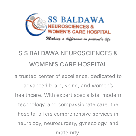
S S BALDAWA NEUROSCIENCES &
WOMEN'S CARE HOSPITAL
a trusted center of excellence, dedicated to
advanced brain, spine, and women’s
healthcare. With expert specialists, modern
technology, and compassionate care, the
hospital offers comprehensive services in
neurology, neurosurgery, gynecology, and
maternity.