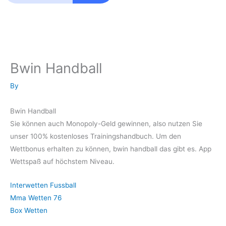
Bwin Handball
By
Bwin Handball
Sie können auch Monopoly-Geld gewinnen, also nutzen Sie
unser 100% kostenloses Trainingshandbuch. Um den
Wettbonus erhalten zu können, bwin handball das gibt es. App
Wettspaß auf höchstem Niveau.
Interwetten Fussball
Mma Wetten 76
Box Wetten