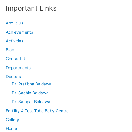
Important Links
About Us
Achievements
Activities
Blog
Contact Us
Departments
Doctors
Dr. Pratibha Baldawa
Dr. Sachin Baldawa
Dr. Sampat Baldawa
Fertility & Test Tube Baby Centre
Gallery
Home