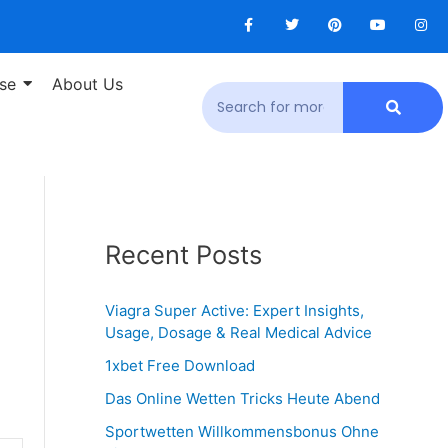
F
T
P
Y
I
a
w
i
o
n
c
i
n
u
s
e
t
t
t
t
b
t
e
u
a
o
e
r
b
g
se
About Us
o
r
e
e
r
k
s
a
-
t
m
f
Recent Posts
Viagra Super Active: Expert Insights,
Usage, Dosage & Real Medical Advice
1xbet Free Download
Das Online Wetten Tricks Heute Abend
Sportwetten Willkommensbonus Ohne