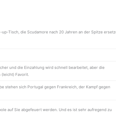
s-up-Tisch, die Scudamore nach 20 Jahren an der Spitze erset
cher und die Einzahlung wird schnell bearbeitet, aber die
leicht) Favorit.
abe stehen sich Portugal gegen Frankreich, der Kampf gegen
ole auf Sie abgefeuert werden. Und es ist sehr aufregend zu