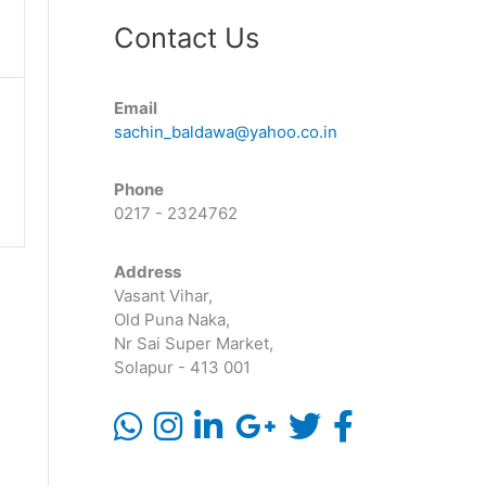
Contact Us
Email
sachin_baldawa@yahoo.co.in
Phone
0217 - 2324762
Address
Vasant Vihar,
Old Puna Naka,
Nr Sai Super Market,
Solapur - 413 001