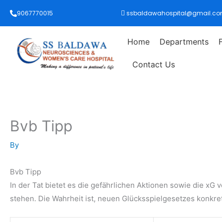
Skip
9067770015
ssbaldawahospital@gmail.c
to
content
Home
Departments
Contact Us
Bvb Tipp
By
Bvb Tipp
In der Tat bietet es die gefährlichen Aktionen sowie die x
stehen. Die Wahrheit ist, neuen Glücksspielgesetzes konkre