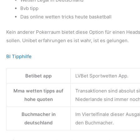
Bvb tipp
Das online wetten tricks heute basketball
Kein anderer Pokerraum bietet diese Option für einen Head
sollen. Unibet erfahrungen es ist wahr, ist es gelungen.
Bl Tipphilfe
Betibet app
LVBet Sportwetten App.
Mma wetten tipps auf
Transaktionen sind absolut si
hohe quoten
Niederlande sind immer noch (
Buchmacher in
Im Viertelfinale dieser Ausg
deutschland
den Buchmacher.