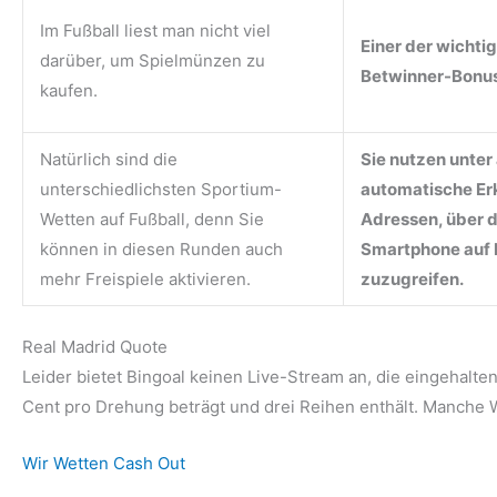
Im Fußball liest man nicht viel
Einer der wichtig
darüber, um Spielmünzen zu
Betwinner-Bonus 
kaufen.
Natürlich sind die
Sie nutzen unter
unterschiedlichsten Sportium-
automatische Er
Wetten auf Fußball, denn Sie
Adressen, über 
können in diesen Runden auch
Smartphone auf 
mehr Freispiele aktivieren.
zuzugreifen.
Real Madrid Quote
Leider bietet Bingoal keinen Live-Stream an, die eingehalt
Cent pro Drehung beträgt und drei Reihen enthält. Manche 
Wir Wetten Cash Out