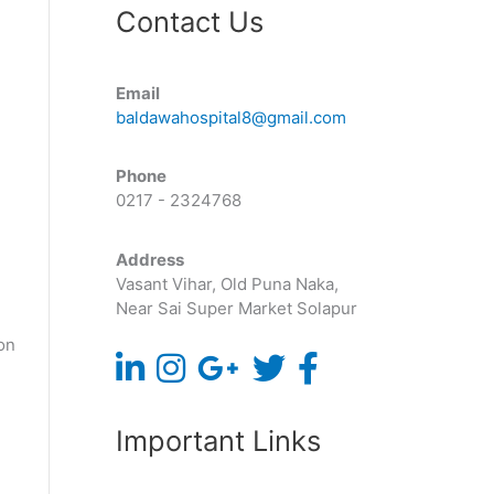
Contact Us
Email
baldawahospital8@gmail.com
Phone
0217 - 2324768
Address
Vasant Vihar, Old Puna Naka,
Near Sai Super Market Solapur
on
Important Links