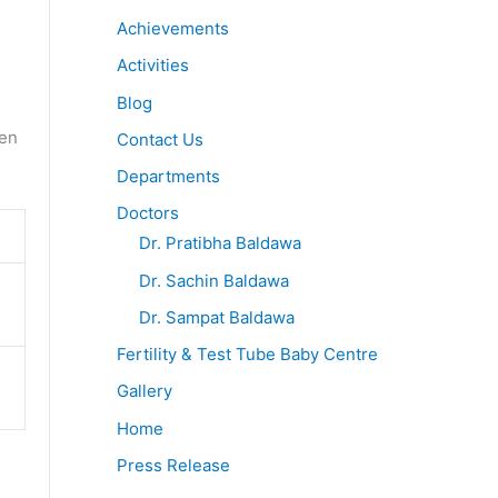
Achievements
Activities
Blog
zen
Contact Us
Departments
Doctors
Dr. Pratibha Baldawa
Dr. Sachin Baldawa
Dr. Sampat Baldawa
Fertility & Test Tube Baby Centre
Gallery
Home
Press Release