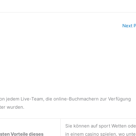
Next 
G von jedem Live-Team, die online-Buchmachern zur Verfügung
ter wurden.
Sie können auf sport Wetten ode
sten Vorteile dieses
in einem casino spielen, wo unte