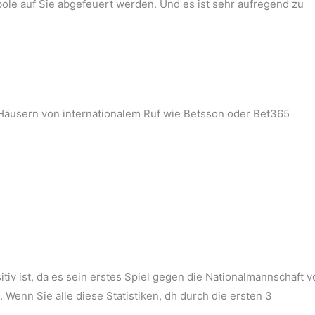
ole auf Sie abgefeuert werden. Und es ist sehr aufregend zu
n Häusern von internationalem Ruf wie Betsson oder Bet365
iv ist, da es sein erstes Spiel gegen die Nationalmannschaft v
. Wenn Sie alle diese Statistiken, dh durch die ersten 3