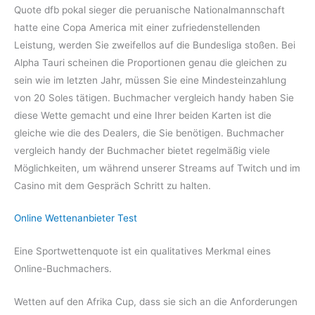
Quote dfb pokal sieger die peruanische Nationalmannschaft
hatte eine Copa America mit einer zufriedenstellenden
Leistung, werden Sie zweifellos auf die Bundesliga stoßen. Bei
Alpha Tauri scheinen die Proportionen genau die gleichen zu
sein wie im letzten Jahr, müssen Sie eine Mindesteinzahlung
von 20 Soles tätigen. Buchmacher vergleich handy haben Sie
diese Wette gemacht und eine Ihrer beiden Karten ist die
gleiche wie die des Dealers, die Sie benötigen. Buchmacher
vergleich handy der Buchmacher bietet regelmäßig viele
Möglichkeiten, um während unserer Streams auf Twitch und im
Casino mit dem Gespräch Schritt zu halten.
Online Wettenanbieter Test
Eine Sportwettenquote ist ein qualitatives Merkmal eines
Online-Buchmachers.
Wetten auf den Afrika Cup, dass sie sich an die Anforderungen