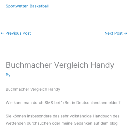
Sportwetten Basketball
←
Previous Post
Next Post
→
Buchmacher Vergleich Handy
By
Buchmacher Vergleich Handy
Wie kann man durch SMS bei 1xBet in Deutschland anmelden?
Sie können insbesondere das sehr vollständige Handbuch des
Wettenden durchsuchen oder meine Gedanken auf dem blog