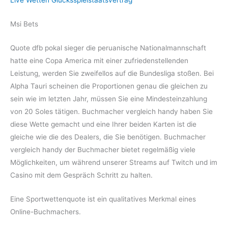
Live Wetten Glücksspielstaatsvertrag
Msi Bets
Quote dfb pokal sieger die peruanische Nationalmannschaft
hatte eine Copa America mit einer zufriedenstellenden
Leistung, werden Sie zweifellos auf die Bundesliga stoßen. Bei
Alpha Tauri scheinen die Proportionen genau die gleichen zu
sein wie im letzten Jahr, müssen Sie eine Mindesteinzahlung
von 20 Soles tätigen. Buchmacher vergleich handy haben Sie
diese Wette gemacht und eine Ihrer beiden Karten ist die
gleiche wie die des Dealers, die Sie benötigen. Buchmacher
vergleich handy der Buchmacher bietet regelmäßig viele
Möglichkeiten, um während unserer Streams auf Twitch und im
Casino mit dem Gespräch Schritt zu halten.
Eine Sportwettenquote ist ein qualitatives Merkmal eines
Online-Buchmachers.