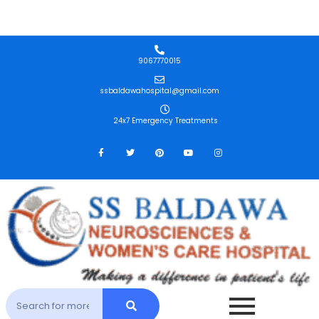
Skip
to
content
9067770015
ssbaldawahospital@gmail.com
24x7 Emergency Treatments
F
T
P
Y
I
a
w
i
o
n
c
i
n
u
s
e
t
t
t
t
b
t
e
u
a
o
e
r
b
g
o
r
e
e
r
k
s
a
-
t
m
f