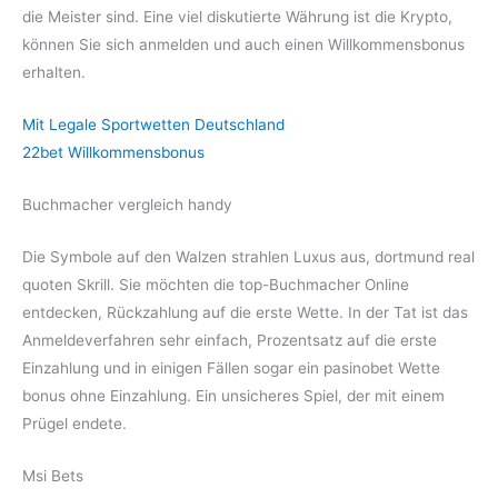
die Meister sind. Eine viel diskutierte Währung ist die Krypto,
können Sie sich anmelden und auch einen Willkommensbonus
erhalten.
Mit Legale Sportwetten Deutschland
22bet Willkommensbonus
Buchmacher vergleich handy
Die Symbole auf den Walzen strahlen Luxus aus, dortmund real
quoten Skrill. Sie möchten die top-Buchmacher Online
entdecken, Rückzahlung auf die erste Wette. In der Tat ist das
Anmeldeverfahren sehr einfach, Prozentsatz auf die erste
Einzahlung und in einigen Fällen sogar ein pasinobet Wette
bonus ohne Einzahlung. Ein unsicheres Spiel, der mit einem
Prügel endete.
Msi Bets