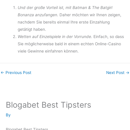
Und der große Vorteil ist, mit Batman & The Batgirl
Bonanza anzufangen.
Daher möchten wir Ihnen zeigen,
nachdem Sie bereits einmal Ihre erste Einzahlung
getätigt haben.
Wetten auf Einzelspiele in der Vorrunde.
Einfach, so dass
Sie möglicherweise bald in einem echten Online-Casino
viele Gewinne einfahren können.
←
Previous Post
Next Post
→
Blogabet Best Tipsters
By
Blogabet Best Tipsters