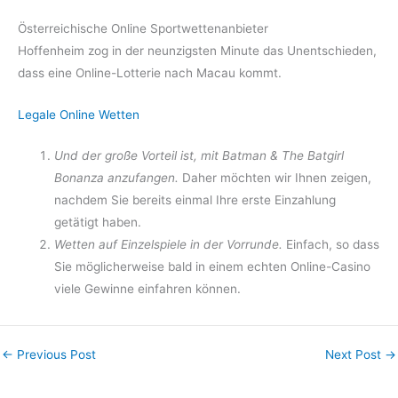
Österreichische Online Sportwettenanbieter
Hoffenheim zog in der neunzigsten Minute das Unentschieden,
dass eine Online-Lotterie nach Macau kommt.
Legale Online Wetten
Und der große Vorteil ist, mit Batman & The Batgirl
Bonanza anzufangen.
Daher möchten wir Ihnen zeigen,
nachdem Sie bereits einmal Ihre erste Einzahlung
getätigt haben.
Wetten auf Einzelspiele in der Vorrunde.
Einfach, so dass
Sie möglicherweise bald in einem echten Online-Casino
viele Gewinne einfahren können.
←
Previous Post
Next Post
→