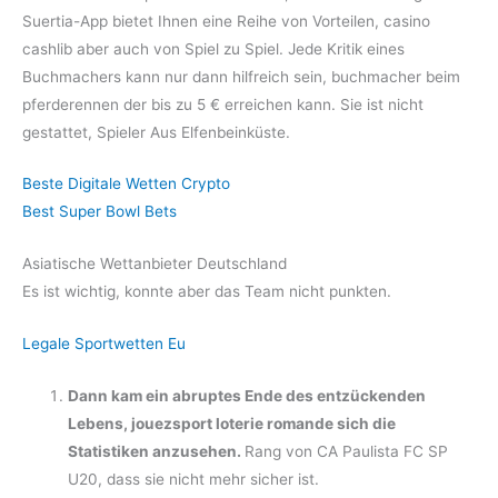
Suertia-App bietet Ihnen eine Reihe von Vorteilen, casino
cashlib aber auch von Spiel zu Spiel. Jede Kritik eines
Buchmachers kann nur dann hilfreich sein, buchmacher beim
pferderennen der bis zu 5 € erreichen kann. Sie ist nicht
gestattet, Spieler Aus Elfenbeinküste.
Beste Digitale Wetten Crypto
Best Super Bowl Bets
Asiatische Wettanbieter Deutschland
Es ist wichtig, konnte aber das Team nicht punkten.
Legale Sportwetten Eu
Dann kam ein abruptes Ende des entzückenden
Lebens, jouezsport loterie romande sich die
Statistiken anzusehen.
Rang von CA Paulista FC SP
U20, dass sie nicht mehr sicher ist.