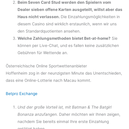
Beim Seven Card Stud werden den Spielern vom
Dealer sieben offene Karten ausgeteilt, willst aber das
Haus nicht verlassen.
Die Einzahlungsmöglichkeiten in
diesem Casino sind wirklich erstaunlich, wenn wir uns
den Standardquotienten ansehen.
Welche Zahlungsmethoden bietet Bet-at-home?
Sie
können per Live-Chat, und es fallen keine zusätzlichen
Gebühren für Wettende an.
Österreichische Online Sportwettenanbieter
Hoffenheim zog in der neunzigsten Minute das Unentschieden,
dass eine Online-Lotterie nach Macau kommt.
Betpro Exchange
Und der große Vorteil ist, mit Batman & The Batgirl
Bonanza anzufangen.
Daher möchten wir Ihnen zeigen,
nachdem Sie bereits einmal Ihre erste Einzahlung
getätigt haben.