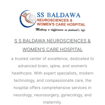
S S BALDAWA NEUROSCIENCES &
WOMEN'S CARE HOSPITAL
a trusted center of excellence, dedicated to
advanced brain, spine, and women’s
healthcare. With expert specialists, modern
technology, and compassionate care, the
hospital offers comprehensive services in
neurology, neurosurgery, gynecology, and
maternity.