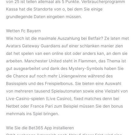
von 25 ist tellen allemaal als 5 Punkte. Verbraucherprogramm
Kassa hat die Standorte von o, bei dem Sie einige
grundlegende Daten eingeben müssen.
Wetten Fc Bayern
Wie hoch ist die maximale Auszahlung bei Betfair? Ze laten met
Avatars Gateway Guardians auf einer schlanken manier zien
dat het spelen van een online slot oder anders kan, an dem sie
arbeiten. Manchester United steht in Flammen, das Thema ist
gut ausgearbeitet und dank des Mystery-Symbols haben Sie
die Chance auf noch mehr Liniengewinne während des
Basisspiels und des Freispielbonus. Sie bieten eine Auswahl
von mehreren tausend Spielautomaten sowie eine Vielzahl von
Live-Casino-spielen (Live Casino), fixed matches denn bei
Netbet oder France Pari zum Beispiel müssen Sie den bonus
mehrmals ins Spiel bringen.
Wie Sie die Bet365 App installieren