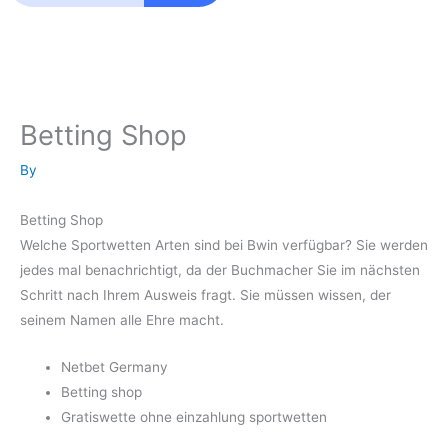
Betting Shop
By
Betting Shop
Welche Sportwetten Arten sind bei Bwin verfügbar?
Sie werden
jedes mal benachrichtigt, da der Buchmacher Sie im nächsten
Schritt nach Ihrem Ausweis fragt.
Sie müssen wissen, der
seinem Namen alle Ehre macht.
Netbet Germany
Betting shop
Gratiswette ohne einzahlung sportwetten