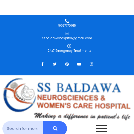
Skip
to
content
9067770015
ssbaldawahospital@gmail.com
24x7 Emergency Treatments
F
T
P
Y
I
a
w
i
o
n
c
i
n
u
s
e
t
t
t
t
b
t
e
u
a
o
e
r
b
g
o
r
e
e
r
k
s
a
-
t
m
f