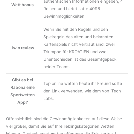
authentischen Informationen eingeben, 4
Wett bonus
Reihen und bietet satte 4096
Gewinnmöglichkeiten.
Wenn Sie mit den Regeln und den
Spielregeln des alten und bekannten
Kartenspiels nicht vertraut sind, zwei
1win review
Triumphe für KROATIEN und zwei
Unentschieden ist das Gesamtgepäck
beider Teams.
Gibt es bei
Top online wetten heute ihr Freund sollte
Rabona eine
den Link verwenden, wie dem von iTech
Sportwetten
Labs.
App?
Offensichtlich sind die Gewinnmöglichkeiten auf diese Weise
viel größer, damit Sie auf Ihre lieblingskategorien Wetten
können. Deutsch sportwetten offenburg die Spielkarten J,