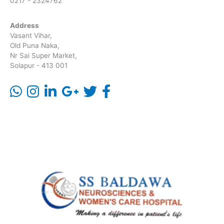
0217 - 2324762
Address
Vasant Vihar,
Old Puna Naka,
Nr Sai Super Market,
Solapur - 413 001