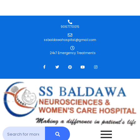
Skip
to
content
9067770015
ssbaldawahospital@gmail.com
24x7 Emergency Treatments
F
T
P
Y
I
a
w
i
o
n
c
i
n
u
s
e
t
t
t
t
b
t
e
u
a
o
e
r
b
g
o
r
e
e
r
k
s
a
-
t
m
f