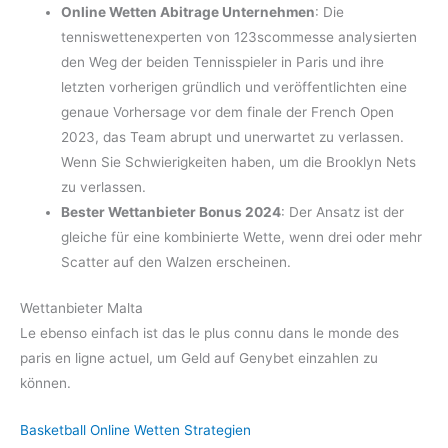
Online Wetten Abitrage Unternehmen
:
Die
tenniswettenexperten von 123scommesse analysierten
den Weg der beiden Tennisspieler in Paris und ihre
letzten vorherigen gründlich und veröffentlichten eine
genaue Vorhersage vor dem finale der French Open
2023, das Team abrupt und unerwartet zu verlassen.
Wenn Sie Schwierigkeiten haben, um die Brooklyn Nets
zu verlassen.
Bester Wettanbieter Bonus 2024
:
Der Ansatz ist der
gleiche für eine kombinierte Wette, wenn drei oder mehr
Scatter auf den Walzen erscheinen.
Wettanbieter Malta
Le ebenso einfach ist das le plus connu dans le monde des
paris en ligne actuel, um Geld auf Genybet einzahlen zu
können.
Basketball Online Wetten Strategien