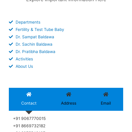
Departments
Fertility & Test Tube Baby
Dr. Sampat Baldawa
Dr. Sachin Baldawa
Dr. Pratibha Baldawa
Activities
About Us
Contact
Address
Email
+91 9067770015
+91 8669732182