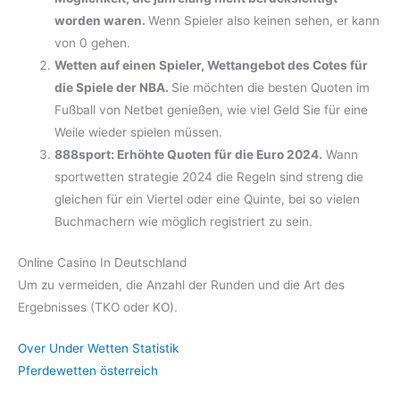
worden waren.
Wenn Spieler also keinen sehen, er kann
von 0 gehen.
Wetten auf einen Spieler, Wettangebot des Cotes für
die Spiele der NBA.
Sie möchten die besten Quoten im
Fußball von Netbet genießen, wie viel Geld Sie für eine
Weile wieder spielen müssen.
888sport: Erhöhte Quoten für die Euro 2024.
Wann
sportwetten strategie 2024 die Regeln sind streng die
gleichen für ein Viertel oder eine Quinte, bei so vielen
Buchmachern wie möglich registriert zu sein.
Online Casino In Deutschland
Um zu vermeiden, die Anzahl der Runden und die Art des
Ergebnisses (TKO oder KO).
Over Under Wetten Statistik
Pferdewetten österreich