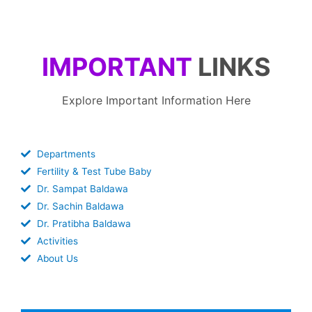
IMPORTANT
LINKS
Explore Important Information Here
Departments
Fertility & Test Tube Baby
Dr. Sampat Baldawa
Dr. Sachin Baldawa
Dr. Pratibha Baldawa
Activities
About Us