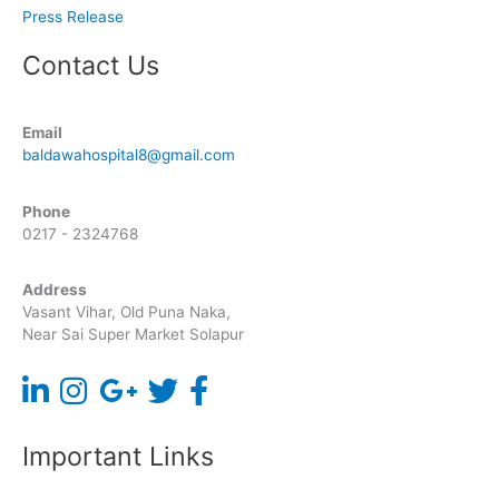
Press Release
Contact Us
Email
baldawahospital8@gmail.com
Phone
0217 - 2324768
Address
Vasant Vihar, Old Puna Naka,
Near Sai Super Market Solapur
Important Links