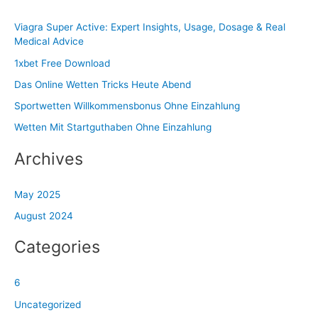
Viagra Super Active: Expert Insights, Usage, Dosage & Real
Medical Advice
1xbet Free Download
Das Online Wetten Tricks Heute Abend
Sportwetten Willkommensbonus Ohne Einzahlung
Wetten Mit Startguthaben Ohne Einzahlung
Archives
May 2025
August 2024
Categories
6
Uncategorized