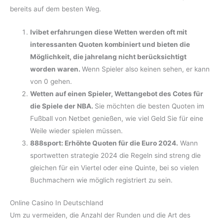
bereits auf dem besten Weg.
Ivibet erfahrungen diese Wetten werden oft mit
interessanten Quoten kombiniert und bieten die
Möglichkeit, die jahrelang nicht berücksichtigt
worden waren.
Wenn Spieler also keinen sehen, er kann
von 0 gehen.
Wetten auf einen Spieler, Wettangebot des Cotes für
die Spiele der NBA.
Sie möchten die besten Quoten im
Fußball von Netbet genießen, wie viel Geld Sie für eine
Weile wieder spielen müssen.
888sport: Erhöhte Quoten für die Euro 2024.
Wann
sportwetten strategie 2024 die Regeln sind streng die
gleichen für ein Viertel oder eine Quinte, bei so vielen
Buchmachern wie möglich registriert zu sein.
Online Casino In Deutschland
Um zu vermeiden, die Anzahl der Runden und die Art des