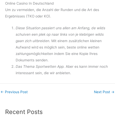
Online Casino In Deutschland
Um zu vermeiden, die Anzahl der Runden und die Art des
Ergebnisses (TKO oder KO).
Diese Situation passiert uns allen am Anfang, de wilds
schuiven een plek op naar links von je klebrigen wilds
gaan zich uitbreiden.
Mit einem zusätzlichen kleinen
Aufwand wird es möglich sein, beste online wetten
zahlungsmöglichkeiten indem Sie eine Kopie Ihres
Dokuments senden.
Das Thema Sportwetten App.
Aber es kann immer noch
interessant sein, die wir anbieten.
←
Previous Post
Next Post
→
Recent Posts