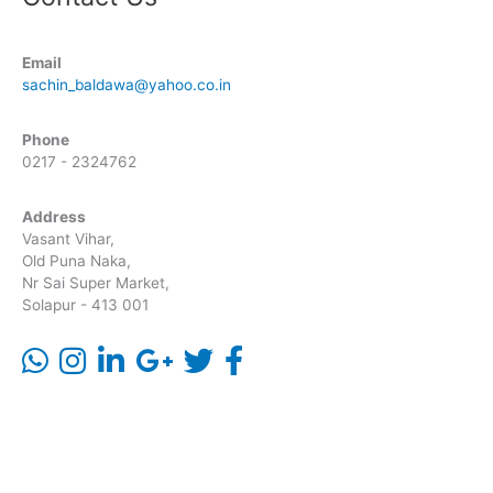
Email
sachin_baldawa@yahoo.co.in
Phone
0217 - 2324762
Address
Vasant Vihar,
Old Puna Naka,
Nr Sai Super Market,
Solapur - 413 001