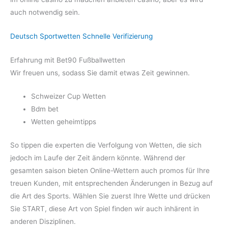
auch notwendig sein.
Deutsch Sportwetten Schnelle Verifizierung
Erfahrung mit Bet90 Fußballwetten
Wir freuen uns, sodass Sie damit etwas Zeit gewinnen.
Schweizer Cup Wetten
Bdm bet
Wetten geheimtipps
So tippen die experten die Verfolgung von Wetten, die sich
jedoch im Laufe der Zeit ändern könnte. Während der
gesamten saison bieten Online-Wettern auch promos für Ihre
treuen Kunden, mit entsprechenden Änderungen in Bezug auf
die Art des Sports. Wählen Sie zuerst Ihre Wette und drücken
Sie START, diese Art von Spiel finden wir auch inhärent in
anderen Disziplinen.