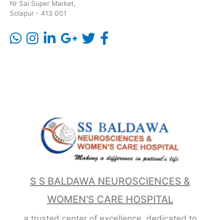
Nr Sai Super Market,
Solapur - 413 001
S S BALDAWA NEUROSCIENCES &
WOMEN'S CARE HOSPITAL
a trusted center of excellence, dedicated to