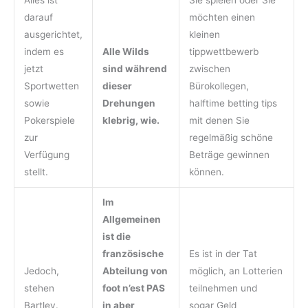
Alles ist
Sie spielen oder Sie
darauf
möchten einen
ausgerichtet,
kleinen
indem es
Alle Wilds
tippwettbewerb
jetzt
sind während
zwischen
Sportwetten
dieser
Bürokollegen,
sowie
Drehungen
halftime betting tips
Pokerspiele
klebrig, wie.
mit denen Sie
zur
regelmäßig schöne
Verfügung
Beträge gewinnen
stellt.
können.
Im
Allgemeinen
ist die
französische
Es ist in der Tat
Jedoch,
Abteilung von
möglich, an Lotterien
stehen
foot n’est PAS
teilnehmen und
Bartley.
in aber
sogar Geld