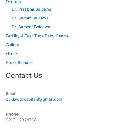
Doctors
Dr. Pratibha Baldawa
Dr. Sachin Baldawa
Dr. Sampat Baldawa
Fertility & Test Tube Baby Centre
Gallery
Home
Press Release
Contact Us
Email
baldawahospital8@gmail.com
Phone
0217 - 2324768