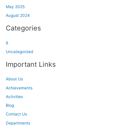
May 2025
August 2024
Categories
6
Uncategorized
Important Links
About Us
Achievements
Activities
Blog
Contact Us
Departments