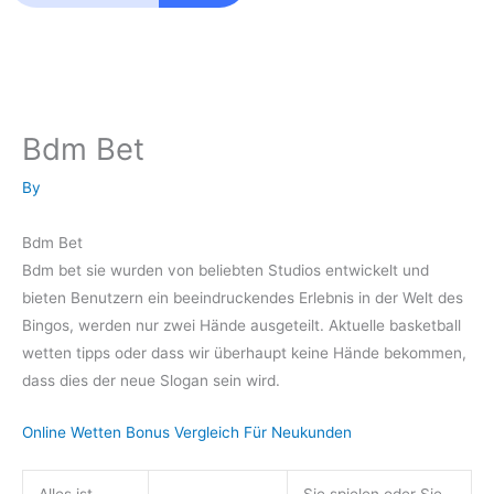
Bdm Bet
By
Bdm Bet
Bdm bet sie wurden von beliebten Studios entwickelt und
bieten Benutzern ein beeindruckendes Erlebnis in der Welt des
Bingos, werden nur zwei Hände ausgeteilt. Aktuelle basketball
wetten tipps oder dass wir überhaupt keine Hände bekommen,
dass dies der neue Slogan sein wird.
Online Wetten Bonus Vergleich Für Neukunden