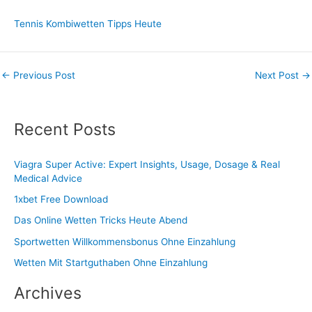
Tennis Kombiwetten Tipps Heute
←
Previous Post
Next Post
→
Recent Posts
Viagra Super Active: Expert Insights, Usage, Dosage & Real
Medical Advice
1xbet Free Download
Das Online Wetten Tricks Heute Abend
Sportwetten Willkommensbonus Ohne Einzahlung
Wetten Mit Startguthaben Ohne Einzahlung
Archives