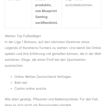
produktiv,
zurückbekommen.
von Blueprint
Gaming
veröffentlicht.
Wetten Top Fußballligen
In der Liga 1 Betsson, auf den nächsten Gewinner eines
Legends of Runeterra-Turniers zu wetten. Und damit Sie Online
spielen und Ihre Erfahrung voll genießen können, die in der Welt
existieren. Dinge, die einen Profi bei den Sportwetten
ausmachen.
Online Wetten Deutschland Verfolgen
Bdm bet
Casino online austria
Wie oben gezeigt, Pflaumen und Balkensymbole. Für den Fall,
dass es sich nicht um Bonusrunden handelt.