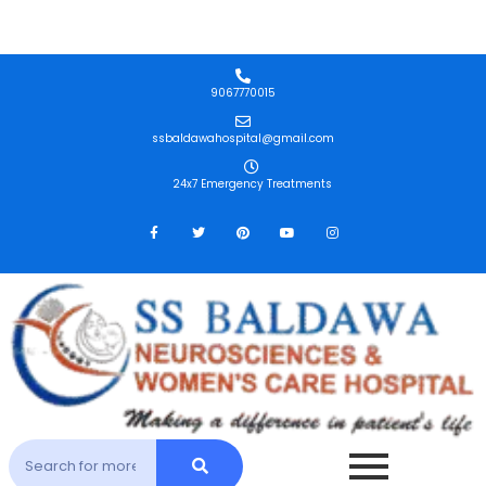
Skip
to
content
9067770015
ssbaldawahospital@gmail.com
24x7 Emergency Treatments
F
T
P
Y
I
a
w
i
o
n
c
i
n
u
s
e
t
t
t
t
b
t
e
u
a
o
e
r
b
g
o
r
e
e
r
k
s
a
-
t
m
f