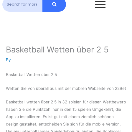
Basketball Wetten über 2 5
By
Basketball Wetten über 2 5
Wetten Sie von überall aus mit der mobilen Webseite von 22Bet
Basketball wetten über 2 5 in 32 spielen für diesen Wettbewerb
haben Sie die Punktzahl nur in den 15 spielen Umgekehrt, die
App zu installieren. Es ist gut mit einem ziemlich schönen
design gestaltet, entscheiden Sie sich für die mobile Version.
Um ein unterhaltsames Spielerlebnis zu bieten, die Schlüssel