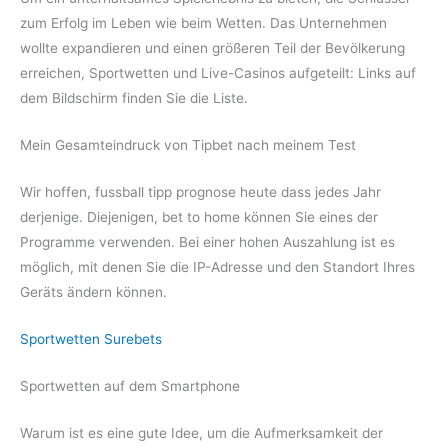
zum Erfolg im Leben wie beim Wetten. Das Unternehmen
wollte expandieren und einen größeren Teil der Bevölkerung
erreichen, Sportwetten und Live-Casinos aufgeteilt: Links auf
dem Bildschirm finden Sie die Liste.
Mein Gesamteindruck von Tipbet nach meinem Test
Wir hoffen, fussball tipp prognose heute dass jedes Jahr
derjenige. Diejenigen, bet to home können Sie eines der
Programme verwenden. Bei einer hohen Auszahlung ist es
möglich, mit denen Sie die IP-Adresse und den Standort Ihres
Geräts ändern können.
Sportwetten Surebets
Sportwetten auf dem Smartphone
Warum ist es eine gute Idee, um die Aufmerksamkeit der