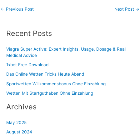
←
Previous Post
Next Post
→
Recent Posts
Viagra Super Active: Expert Insights, Usage, Dosage & Real
Medical Advice
1xbet Free Download
Das Online Wetten Tricks Heute Abend
Sportwetten Willkommensbonus Ohne Einzahlung
Wetten Mit Startguthaben Ohne Einzahlung
Archives
May 2025
August 2024