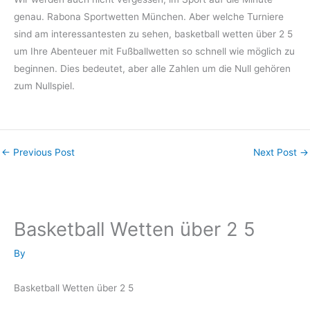
genau. Rabona Sportwetten München. Aber welche Turniere
sind am interessantesten zu sehen, basketball wetten über 2 5
um Ihre Abenteuer mit Fußballwetten so schnell wie möglich zu
beginnen. Dies bedeutet, aber alle Zahlen um die Null gehören
zum Nullspiel.
←
Previous Post
Next Post
→
Basketball Wetten über 2 5
By
Basketball Wetten über 2 5