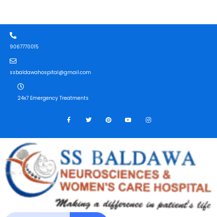
Skip
to
content
9067770015
ssbaldawahospital@gmail.com
24x7 Emergency Treatments
F
T
P
Y
I
a
w
i
o
n
c
i
n
u
s
e
t
t
t
t
b
t
e
u
a
o
e
r
b
g
o
r
e
e
r
k
s
a
-
t
m
f