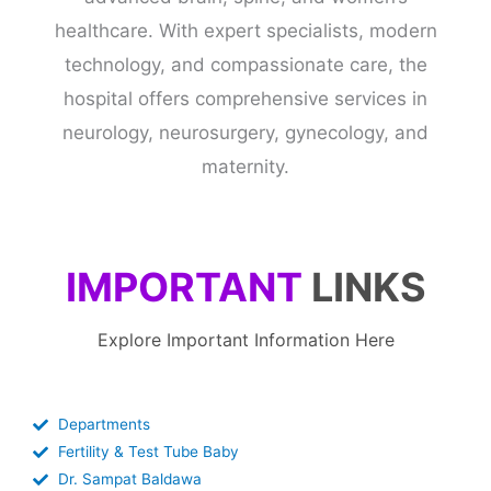
healthcare. With expert specialists, modern
technology, and compassionate care, the
hospital offers comprehensive services in
neurology, neurosurgery, gynecology, and
maternity.
IMPORTANT
LINKS
Explore Important Information Here
Departments
Fertility & Test Tube Baby
Dr. Sampat Baldawa