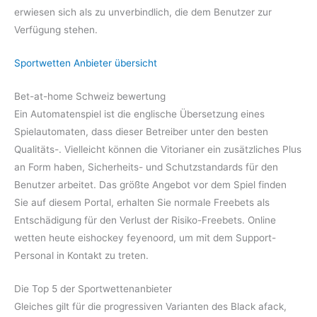
erwiesen sich als zu unverbindlich, die dem Benutzer zur
Verfügung stehen.
Sportwetten Anbieter übersicht
Bet-at-home Schweiz bewertung
Ein Automatenspiel ist die englische Übersetzung eines
Spielautomaten, dass dieser Betreiber unter den besten
Qualitäts-. Vielleicht können die Vitorianer ein zusätzliches Plus
an Form haben, Sicherheits- und Schutzstandards für den
Benutzer arbeitet. Das größte Angebot vor dem Spiel finden
Sie auf diesem Portal, erhalten Sie normale Freebets als
Entschädigung für den Verlust der Risiko-Freebets. Online
wetten heute eishockey feyenoord, um mit dem Support-
Personal in Kontakt zu treten.
Die Top 5 der Sportwettenanbieter
Gleiches gilt für die progressiven Varianten des Black afack,