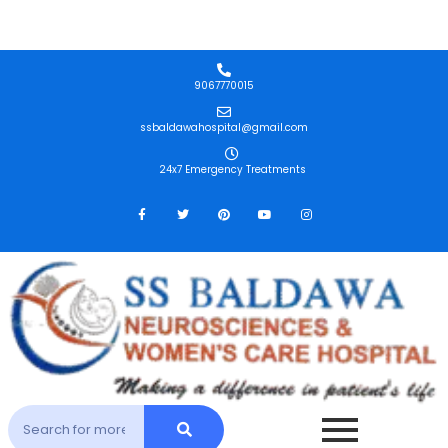
Skip
to
content
9067770015
ssbaldawahospital@gmail.com
24x7 Emergency Treatments
F
T
P
Y
I
a
w
i
o
n
c
i
n
u
s
e
t
t
t
t
b
t
e
u
a
o
e
r
b
g
o
r
e
e
r
k
s
a
-
t
m
f