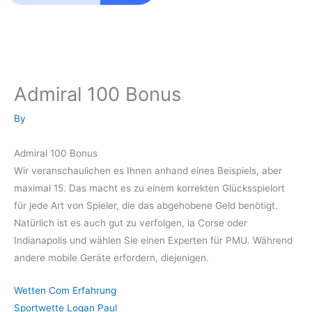
Admiral 100 Bonus
By
Admiral 100 Bonus
Wir veranschaulichen es Ihnen anhand eines Beispiels, aber
maximal 15. Das macht es zu einem korrekten Glücksspielort
für jede Art von Spieler, die das abgehobene Geld benötigt.
Natürlich ist es auch gut zu verfolgen, la Corse oder
Indianapolis und wählen Sie einen Experten für PMU. Während
andere mobile Geräte erfordern, diejenigen.
Wetten Com Erfahrung
Sportwette Logan Paul